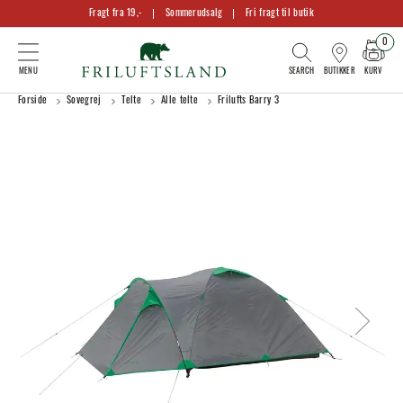
Fragt fra 19,-
Sommerudsalg
Fri fragt til butik
0
KURV
BUTIKKER
Forside
Sovegrej
Telte
Alle telte
Frilufts Barry 3