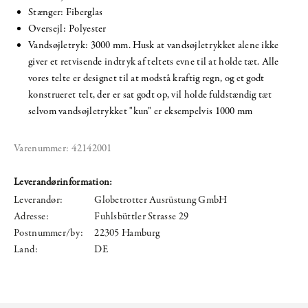
Stænger: Fiberglas
Oversejl: Polyester
Vandsøjletryk: 3000 mm. Husk at vandsøjletrykket alene ikke
giver et retvisende indtryk af teltets evne til at holde tæt. Alle
vores telte er designet til at modstå kraftig regn, og et godt
konstrueret telt, der er sat godt op, vil holde fuldstændig tæt
selvom vandsøjletrykket "kun" er eksempelvis 1000 mm
Varenummer:
42142001
Leverandørinformation:
Leverandør:
Globetrotter Ausrüstung GmbH
Adresse:
Fuhlsbüttler Strasse 29
Postnummer/by:
22305 Hamburg
Land:
DE