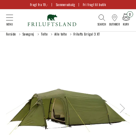
Fragt fra 19,-
Sommerudsalg
Fri fragt til butik
0
KURV
BUTIKKER
Forside
Sovegrej
Telte
Alle telte
Frilufts Errigal 3 XT