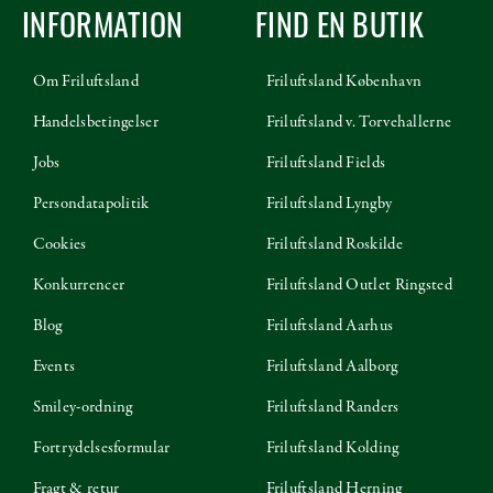
INFORMATION
FIND EN BUTIK
Om Friluftsland
Friluftsland København
Handelsbetingelser
Friluftsland v. Torvehallerne
Jobs
Friluftsland Fields
Persondatapolitik
Friluftsland Lyngby
Cookies
Friluftsland Roskilde
Konkurrencer
Friluftsland Outlet Ringsted
Blog
Friluftsland Aarhus
Events
Friluftsland Aalborg
Smiley-ordning
Friluftsland Randers
Fortrydelsesformular
Friluftsland Kolding
Fragt & retur
Friluftsland Herning