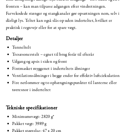
fronten – kan man tilpasse adgangen efter vindretningen.
Farvekodede stænger og stangkanaler gør opsætningen nem, selv i
dårligt lys. Teltet kan også slås op uden inderteltet, hvilket er
praktisk i regnvejr eller for at spare vægt.
Detaljer
Tunneltelt
Tresæsonerstelt – egnet til brug forår til efterår
Udgang og apsis i siden og front
Fintmasket myggenet i inderteltets åbninger
Ventilationsåbninger i begge ender for effektiv luftcirkulation
Fire netlommer og to ophængningspunkter til lanterne eller
tørresnor i inderteltet
Tekniske specifikationer
Minimumsvægt: 2820 g*
Pakket vægt: 3989 g
Pakket størrelse: 47 x 20 cm