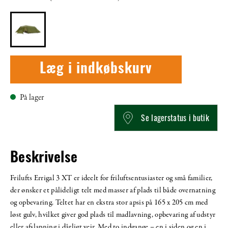
Læg i indkøbskurv
På lager
Se lagerstatus i butik
Beskrivelse
Frilufts Errigal 3 XT er ideelt for friluftsentusiaster og små familier,
der ønsker et pålideligt telt med masser af plads til både overnatning
og opbevaring. Teltet har en ekstra stor apsis på 165 x 205 cm med
løst gulv, hvilket giver god plads til madlavning, opbevaring af udstyr
eller afslapning i dårligt vejr. Med to indgange – en i siden og en i