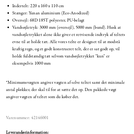
Indertelt: 220 x 160 x 110 cm
Stænger: Yunan aluminium (Eco-Anodized)
Oversejl: 68D 185T polyester, PU-belagt
Vandsøjletryk: 3000 mm (oversejl), 5000 mm (bund). Husk at
vandsøjletrykket alene ikke giver et retvisende indtryk af teltets
evne til at holde tæt. Alle vores telte er designet til at modstå
kraftig regn, og et godt konstrueret telt, der er sat godt op, vil
holde fuldstændig tæt selvom vandsøjletrykket "kun" er
eksempelvis 1000 mm
*Minimumsvægten angiver vægten af selve teltet samt det minimale
antal pløkker, der skal til for at sætte det op. Den pakkede vægt
angiver vægten af teltet som du køber det.
Varenummer:
42146001
Leverandørinformation: