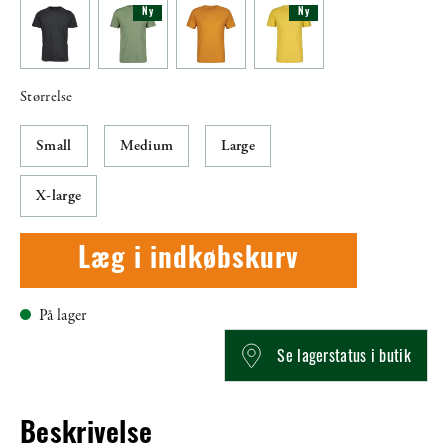
Ny
Ny
Størrelse
Small
Medium
Large
X-large
Læg i indkøbskurv
På lager
Se lagerstatus i butik
Beskrivelse