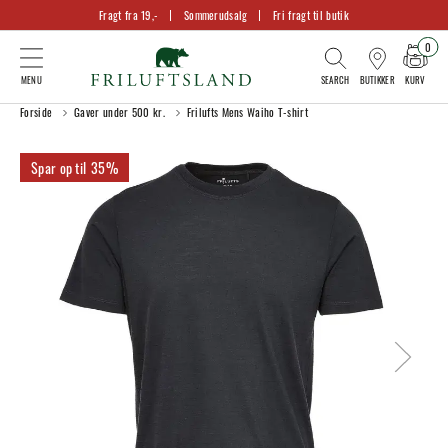
Fragt fra 19,-
Sommerudsalg
Fri fragt til butik
0
KURV
BUTIKKER
Forside
Gaver under 500 kr.
Frilufts Mens Waiho T-shirt
35%