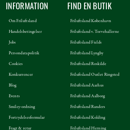
INFORMATION
FIND EN BUTIK
Om Friluftsland
Friluftsland København
Handelsbetingelser
Friluftsland v. Torvehallerne
Jobs
Friluftsland Fields
Persondatapolitik
Friluftsland Lyngby
Cookies
Friluftsland Roskilde
Konkurrencer
Friluftsland Outlet Ringsted
Blog
Friluftsland Aarhus
Events
Friluftsland Aalborg
Smiley-ordning
Friluftsland Randers
Fortrydelsesformular
Friluftsland Kolding
Fragt & retur
Friluftsland Herning