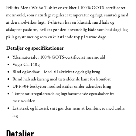
Frilufts Mens Waiho T-shirt er strikket i 100 % GOTS-certificeret
merinould, som naturligt regulerer temperatur og fugt, samtidig med
at den modvirker lugt. T-shirten har en klassisk rund hals og
afslappet pasform, hvilket gør den anvendelig både som basislag i lag-
på-lag-systemer og som enkeltstående top på varme dage.
Detaljer og specifikationer
Ydermateriale: 100 % GOTS-certificeret merinould
Vægt: Ca. 140 g
Blød og åndbar – ideel til aktivitet og daglig brug
Rund halsudskæring med tætsiddende kant for komfort
UPF 30+ beskytter mod solstråler under udendørs brug
Temperaturregulerende og lugthæmmende egenskaber fra
merinoulden
Let stræk og klassisk snit gør den nem at kombinere med andre
lag
Detaljer