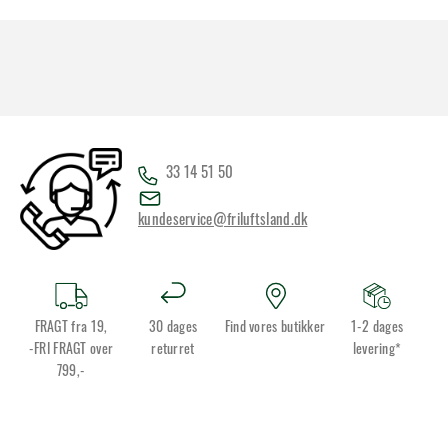
33 14 51 50
kundeservice@friluftsland.dk
FRAGT fra 19,
30 dages
Find vores butikker
1-2 dages
-FRI FRAGT over
returret
levering*
799,-