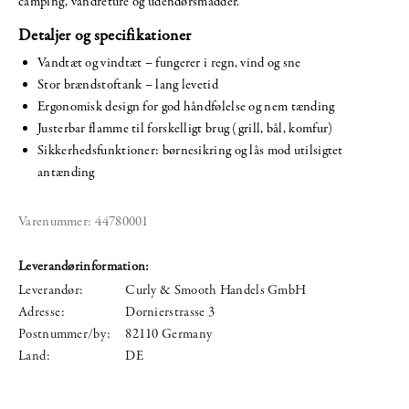
camping, vandreture og udendørsmadder.
Detaljer og specifikationer
Vandtæt og vindtæt – fungerer i regn, vind og sne
Stor brændstoftank – lang levetid
Ergonomisk design for god håndfølelse og nem tænding
Justerbar flamme til forskelligt brug (grill, bål, komfur)
Sikkerhedsfunktioner: børnesikring og lås mod utilsigtet
antænding
Varenummer:
44780001
Leverandørinformation:
Leverandør:
Curly & Smooth Handels GmbH
Adresse:
Dornierstrasse 3
Postnummer/by:
82110 Germany
Land:
DE