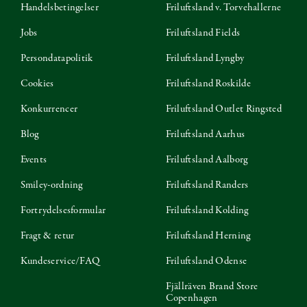
Handelsbetingelser
Friluftsland v. Torvehallerne
Jobs
Friluftsland Fields
Persondatapolitik
Friluftsland Lyngby
Cookies
Friluftsland Roskilde
Konkurrencer
Friluftsland Outlet Ringsted
Blog
Friluftsland Aarhus
Events
Friluftsland Aalborg
Smiley-ordning
Friluftsland Randers
Fortrydelsesformular
Friluftsland Kolding
Fragt & retur
Friluftsland Herning
Kundeservice/FAQ
Friluftsland Odense
Fjällräven Brand Store
Copenhagen