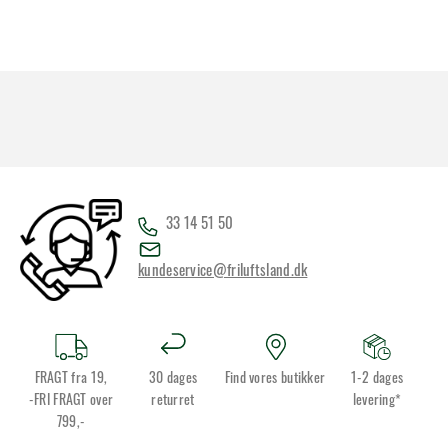
33 14 51 50
kundeservice@friluftsland.dk
FRAGT fra 19,
30 dages
Find vores butikker
1-2 dages
-FRI FRAGT over
returret
levering*
799,-