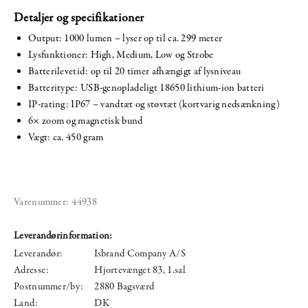
Detaljer og specifikationer
Output: 1000 lumen – lyser op til ca. 299 meter
Lysfunktioner: High, Medium, Low og Strobe
Batterilevetid: op til 20 timer afhængigt af lysniveau
Batteritype: USB-genopladeligt 18650 lithium-ion batteri
IP-rating: IP67 – vandtæt og støvtæt (kortvarig nedsænkning)
6× zoom og magnetisk bund
Vægt: ca. 450 gram
Varenummer:
44938
Leverandørinformation:
Leverandør:
Isbrand Company A/S
Adresse:
Hjortevænget 83, 1.sal
Postnummer/by:
2880 Bagsværd
Land:
DK