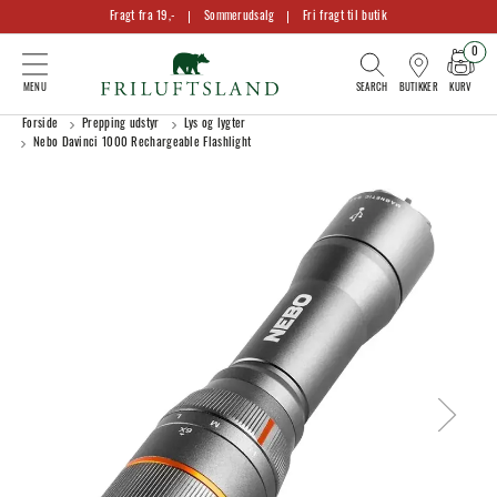
Fragt fra 19,-
Sommerudsalg
Fri fragt til butik
0
KURV
BUTIKKER
Forside
Prepping udstyr
Lys og lygter
Nebo Davinci 1000 Rechargeable Flashlight