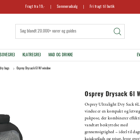
Fragt fra 19,-
Sommerudsalg
Fri fragt til butik
SOVEGREJ
KLATREGREJ
MAD OG DRIKKE
E
dry bags
Osprey Drysack 6l W/window
Osprey Drysack 6l 
Osprey Ultralight Dry Sack 6
vindue er en kompakt og letvæg
pakpose, der kombinerer effekt
vandtæt beskyttelse med
gennemsigtighed – ideel til dag
kajaksejlads og rejser, hvor ove