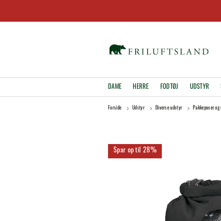
DAME
HERRE
FODTØJ
UDSTYR
Forside
Udstyr
Diverse udstyr
Pakkeposer og 
28%