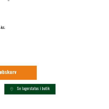
 kr.
købskurv
Se lagerstatus i butik