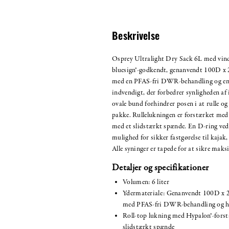
Beskrivelse
Osprey Ultralight Dry Sack 6L med vindu
bluesign®-godkendt, genanvendt 100D x
med en PFAS-fri DWR-behandling og en
indvendigt, der forbedrer synligheden af
ovale bund forhindrer posen i at rulle o
pakke. Rullelukningen er forstærket med
med et slidstærkt spænde. En D-ring ved
mulighed for sikker fastgørelse til kajak, 
Alle syninger er tapede for at sikre mak
Detaljer og specifikationer
Volumen: 6 liter
Ydermateriale: Genanvendt 100D x 
med PFAS-fri DWR-behandling og h
Roll-top lukning med Hypalon®-fors
slidstærkt spænde