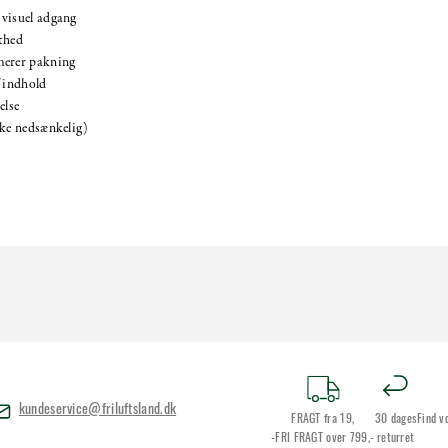
 visuel adgang
thed
merer pakning
f indhold
else
kke nedsænkelig)
kundeservice@friluftsland.dk
FRAGT fra 19,
30 dages
Find v
-FRI FRAGT over 799,-
returret