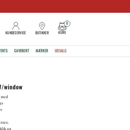
0
KURV
KUNDESERVICE
BUTIKKER
VENTS
GAVEKORT
MÆRKER
UDSALG
W/window
L med
ts
iv
sture,
rblik og