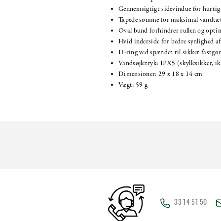
Gennemsigtigt sidevindue for hurtig
Tapede sømme for maksimal vandtæ
Oval bund forhindrer rullen og opti
Hvid inderside for bedre synlighed a
D-ring ved spændet til sikker fastgør
Vandsøjletryk: IPX5 (skyllesikker, i
Dimensioner: 29 x 18 x 14 cm
Vægt: 59 g
33 14 51 50