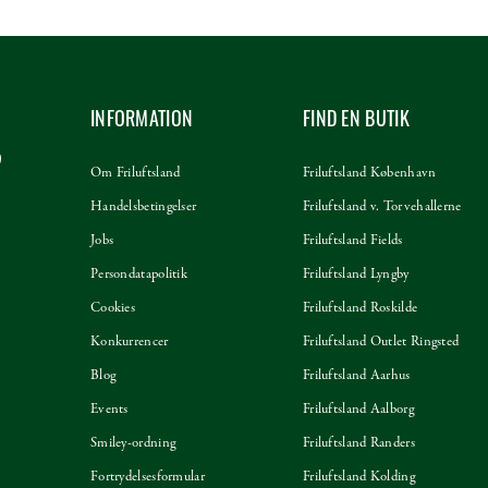
INFORMATION
FIND EN BUTIK
Om Friluftsland
Friluftsland København
Handelsbetingelser
Friluftsland v. Torvehallerne
Jobs
Friluftsland Fields
Persondatapolitik
Friluftsland Lyngby
Cookies
Friluftsland Roskilde
Konkurrencer
Friluftsland Outlet Ringsted
Blog
Friluftsland Aarhus
Events
Friluftsland Aalborg
Smiley-ordning
Friluftsland Randers
Fortrydelsesformular
Friluftsland Kolding