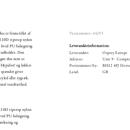
e er fremstillet af
Varenummer:
44255
 210D ripstop nylon
Leverandørinformation:
 hvid PU-belægning
 indholdet. Den
Leverandør:
Osprey Europe
g gør den nem at
Adresse:
Unit 9 - Compto
 Hypalon® og lukkes
Postnummer/by:
BH12 4FJ Dorse
 spændet giver
Land:
GB
cykel eller rygsæk.
simal vandtæthed.
210D ripstop nylon
vid PU-belægning
tærkning og