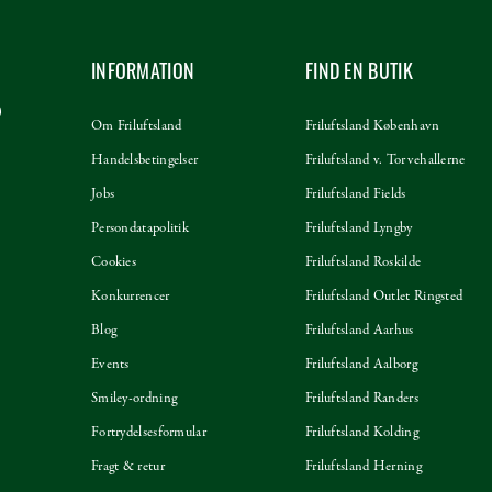
INFORMATION
FIND EN BUTIK
Om Friluftsland
Friluftsland København
Handelsbetingelser
Friluftsland v. Torvehallerne
Jobs
Friluftsland Fields
Persondatapolitik
Friluftsland Lyngby
Cookies
Friluftsland Roskilde
Konkurrencer
Friluftsland Outlet Ringsted
Blog
Friluftsland Aarhus
Events
Friluftsland Aalborg
Smiley-ordning
Friluftsland Randers
Fortrydelsesformular
Friluftsland Kolding
Fragt & retur
Friluftsland Herning