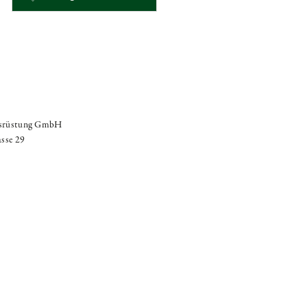
usrüstung GmbH
asse 29