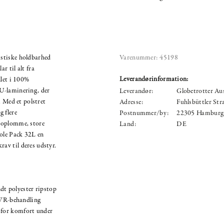
stiske holdbarhed
Varenummer:
45198
r til alt fra
Leverandørinformation:
llet i 100%
U-laminering, der
Leverandør:
Globetrotter A
. Med et polstret
Adresse:
Fuhlsbüttler Str
 flere
Postnummer/by:
22305 Hamburg
toplomme, store
Land:
DE
ole Pack 32L en
 krav til deres udstyr.
t polyester ripstop
WR-behandling
r for komfort under