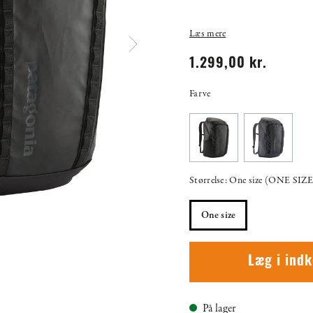
Læs mere
1.299,00 kr.
Farve
Størrelse: One size (ONE SIZE
One size
Læg i ind
På lager