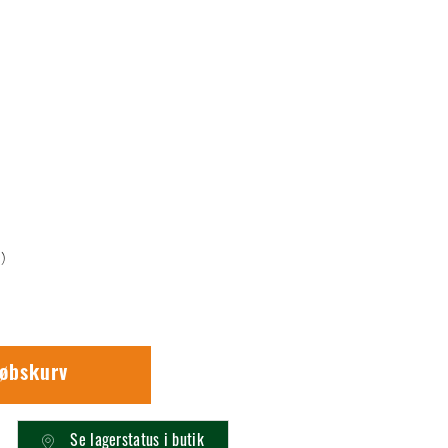
)
købskurv
Se lagerstatus i butik