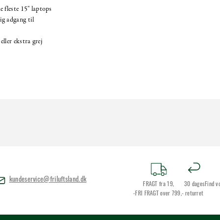
 fleste 15" laptops
ig adgang til
ller ekstra grej
kundeservice@friluftsland.dk
FRAGT fra 19,
30 dages
Find v
-FRI FRAGT over 799,-
returret