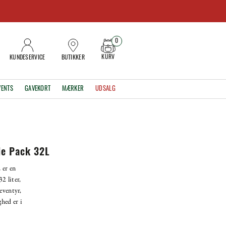
0
KURV
KUNDESERVICE
BUTIKKER
VENTS
GAVEKORT
MÆRKER
UDSALG
le Pack 32L
 er en
2 liter,
eventyr,
hed er i