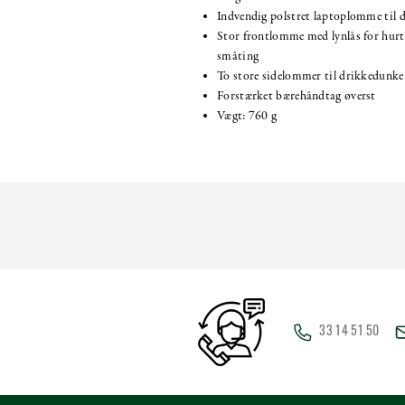
Indvendig polstret laptoplomme til de
Stor frontlomme med lynlås for hurt
småting
To store sidelommer til drikkedunke e
Forstærket bærehåndtag øverst
Vægt: 760 g
33 14 51 50