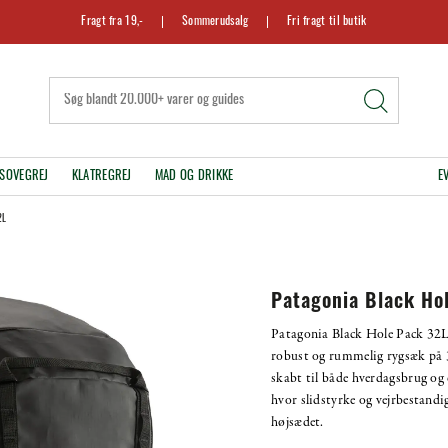
Fragt fra 19,-
Sommerudsalg
Fri fragt til butik
SOVEGREJ
KLATREGREJ
MAD OG DRIKKE
E
2L
Patagonia Black Ho
Patagonia Black Hole Pack 32L
robust og rummelig rygsæk på 3
skabt til både hverdagsbrug og 
hvor slidstyrke og vejrbestandig
højsædet.