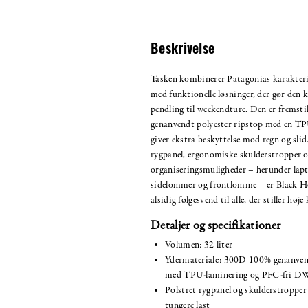
Beskrivelse
Tasken kombinerer Patagonias karakteri
med funktionelle løsninger, der gør den kla
pendling til weekendture. Den er fremsti
genanvendt polyester ripstop med en TP
giver ekstra beskyttelse mod regn og slid
rygpanel, ergonomiske skulderstropper og
organiseringsmuligheder – herunder lap
sidelommer og frontlomme – er Black H
alsidig følgesvend til alle, der stiller høje
Detaljer og specifikationer
Volumen: 32 liter
Ydermateriale: 300D 100% genanvend
med TPU-laminering og PFC-fri D
Polstret rygpanel og skulderstroppe
tungere last