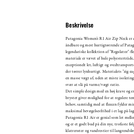
Beskrivelse
Patagonia Women's R1 Air Zip Neck er d
åndbare og mest hurtigtørrende af Pata
legendariske kollektion af "Regulator"-fle
materiale er vævet af hule polyestertråde,
exceptionelt let, luftigt og svedtranspor
der tørrer lynhurtigt. Materialets "zig-z
en masse vægt af, uden at miste isolering
svær at slå på varme/vægt-ratio.
Det simple design med en høj krave og en
brystet giver mulighed for at regulere te
behov, samtidig med at fleecen fylder mi
maksimal bevægelsesfrihed i et lag-på-la
Patagonia R1 Air er genial som let melle
og er et godt bud på din nye, trofaste føl
klatreruter og vandrestier til langrendslø