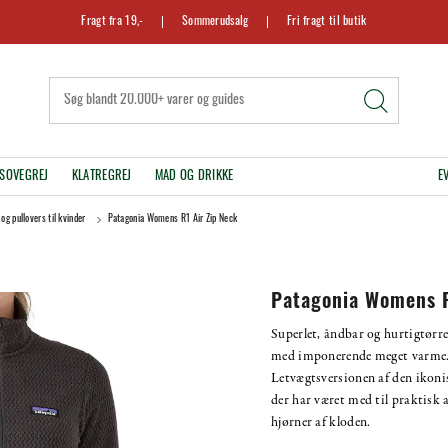
Fragt fra 19,-
Sommerudsalg
Fri fragt til butik
SOVEGREJ
KLATREGREJ
MAD OG DRIKKE
E
og pullovers til kvinder
Patagonia Womens R1 Air Zip Neck
Patagonia Womens R
Superlet, åndbar og hurtigtørre
med imponerende meget varme
Letvægtsversionen af den ikoni
der har været med til praktisk a
hjørner af kloden.