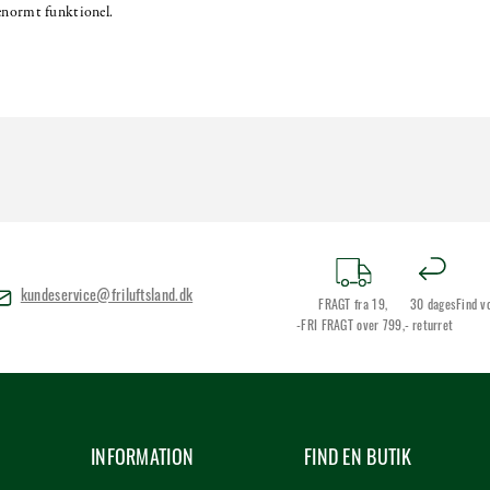
 enormt funktionel.
kundeservice@friluftsland.dk
FRAGT fra 19,
30 dages
Find v
-FRI FRAGT over 799,-
returret
INFORMATION
FIND EN BUTIK