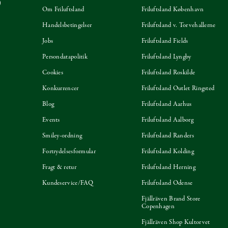
Om Friluftsland
Friluftsland København
Handelsbetingelser
Friluftsland v. Torvehallerne
Jobs
Friluftsland Fields
Persondatapolitik
Friluftsland Lyngby
Cookies
Friluftsland Roskilde
Konkurrencer
Friluftsland Outlet Ringsted
Blog
Friluftsland Aarhus
Events
Friluftsland Aalborg
Smiley-ordning
Friluftsland Randers
Fortrydelsesformular
Friluftsland Kolding
Fragt & retur
Friluftsland Herning
Kundeservice/FAQ
Friluftsland Odense
Fjällräven Brand Store
Copenhagen
Fjällräven Shop Kultorvet