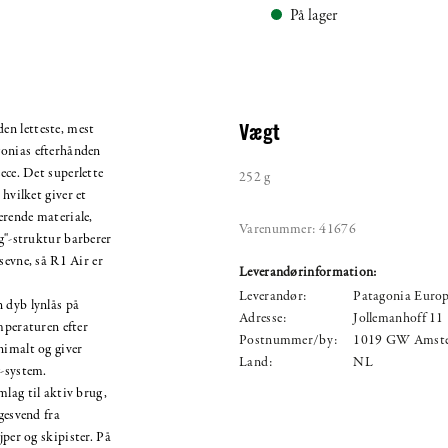
På lager
en letteste, mest
Vægt
gonias efterhånden
ece. Det superlette
252 g
 hvilket giver et
terende materiale,
Varenummer:
41676
ag"-struktur barberer
sevne, så R1 Air er
Leverandørinformation:
Leverandør:
Patagonia Europ
 dyb lynlås på
Adresse:
Jollemanhoff 11 1
mperaturen efter
Postnummer/by:
1019 GW Amst
nimalt og giver
Land:
NL
g-system.
mlag til aktiv brug,
gesvend fra
jper og skipister. På