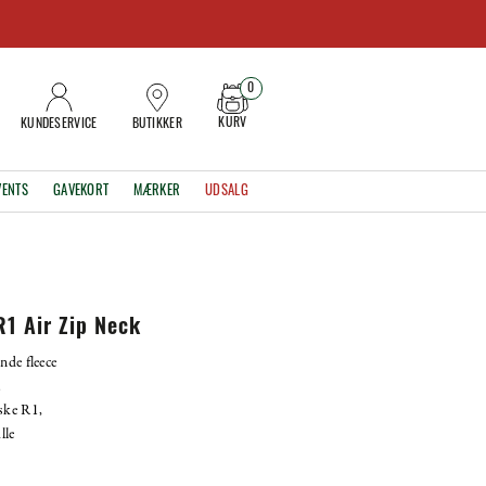
0
KURV
KUNDESERVICE
BUTIKKER
VENTS
GAVEKORT
MÆRKER
UDSALG
1 Air Zip Neck
nde fleece
.
ske R1,
lle