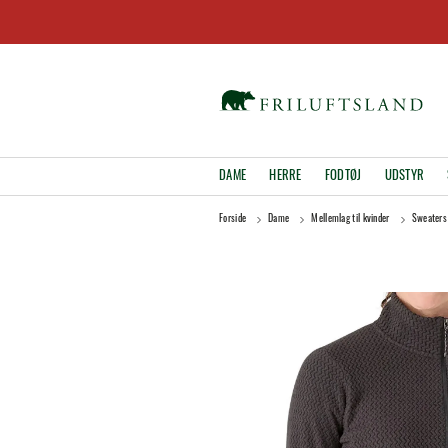
DAME
HERRE
FODTØJ
UDSTYR
Forside
Dame
Mellemlag til kvinder
Sweaters 