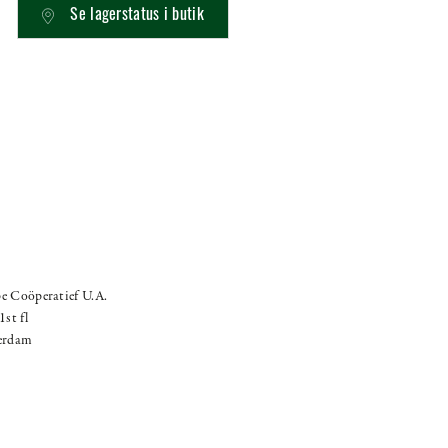
Se lagerstatus i butik
e Coöperatief U.A.
st fl
erdam