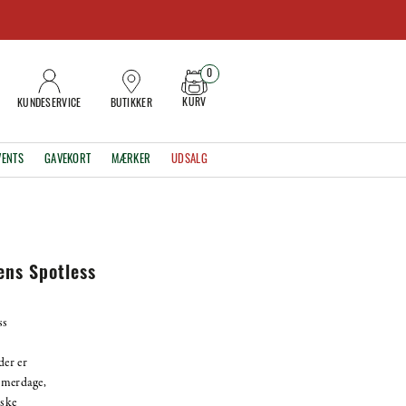
0
KURV
KUNDESERVICE
BUTIKKER
VENTS
GAVEKORT
MÆRKER
UDSALG
ns Spotless
ss
der er
mmerdage,
iske