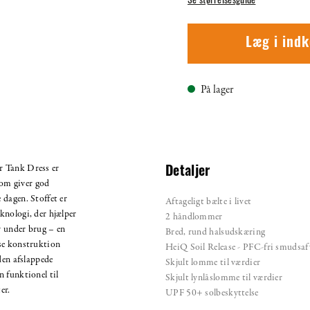
Se størrelsesguide
Læg i ind
På lager
r Tank Dress er
Detaljer
 som giver god
dagen. Stoffet er
Aftageligt bælte i livet
knologi, der hjælper
2 håndlommer
r under brug – en
Bred, rund halsudskæring
se konstruktion
HeiQ Soil Release - PFC-fri smudsaf
den afslappede
Skjult lomme til værdier
 funktionel til
Skjult lynlåslomme til værdier
er.
UPF 50+ solbeskyttelse