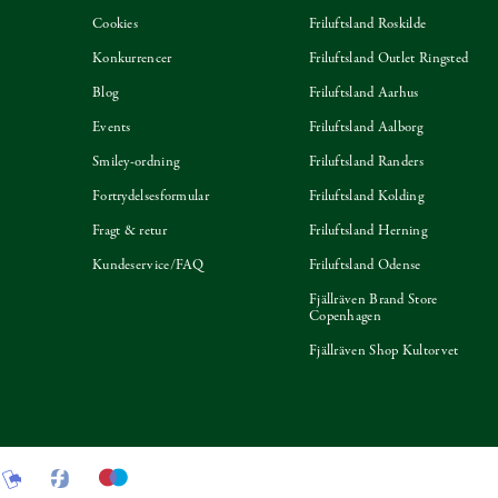
Cookies
Friluftsland Roskilde
Konkurrencer
Friluftsland Outlet Ringsted
Blog
Friluftsland Aarhus
Events
Friluftsland Aalborg
Smiley-ordning
Friluftsland Randers
Fortrydelsesformular
Friluftsland Kolding
Fragt & retur
Friluftsland Herning
Kundeservice/FAQ
Friluftsland Odense
Fjällräven Brand Store
Copenhagen
Fjällräven Shop Kultorvet