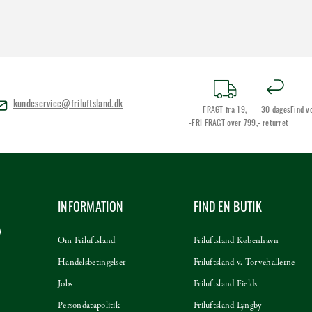
kundeservice@friluftsland.dk
FRAGT fra 19,
30 dages
Find v
-FRI FRAGT over 799,-
returret
INFORMATION
FIND EN BUTIK
Om Friluftsland
Friluftsland København
Handelsbetingelser
Friluftsland v. Torvehallerne
Jobs
Friluftsland Fields
Persondatapolitik
Friluftsland Lyngby