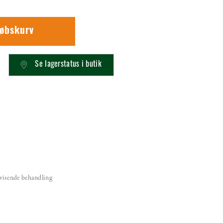
købskurv
Se lagerstatus i butik
visende behandling