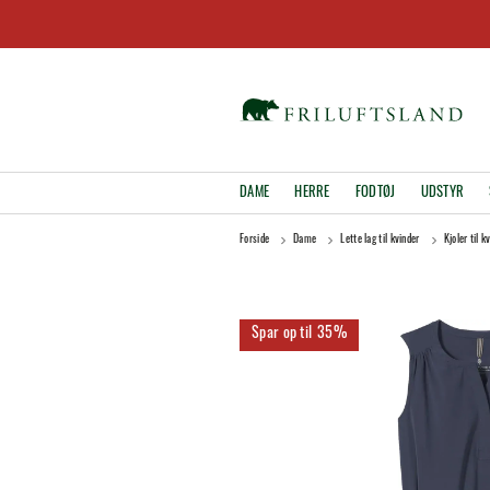
DAME
HERRE
FODTØJ
UDSTYR
Forside
Dame
Lette lag til kvinder
Kjoler til k
35%