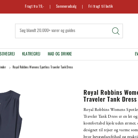
Fragt fra 19,-
Sommerudsalg
Fri fragt til butik
SOVEGREJ
KLATREGREJ
MAD OG DRIKKE
E
vinder
Royal Robbins Womens Spotless Traveler Tank Dress
Royal Robbins Wome
Traveler Tank Dress
Royal Robbins Womens Spotle
Traveler Tank Dress er en let og
komfortabel kjole uden ærmer, 
designet til rejser og varme so
hvor bevægelsesfrihed og prakt