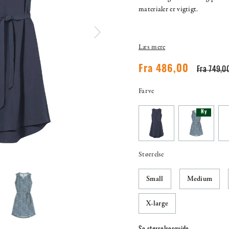
materialer er vigtigt.
Læs mere
Fra 486,00
Fra 749,00
Farve
Ny
Størrelse
Small
Medium
X-large