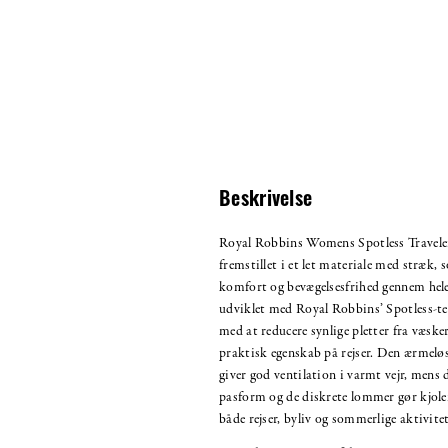
Beskrivelse
Royal Robbins Womens Spotless Travele
fremstillet i et let materiale med stræk,
komfort og bevægelsesfrihed gennem hele 
udviklet med Royal Robbins’ Spotless-te
med at reducere synlige pletter fra væske
praktisk egenskab på rejser. Den ærmelø
giver god ventilation i varmt vejr, mens 
pasform og de diskrete lommer gør kjolen
både rejser, byliv og sommerlige aktivitet