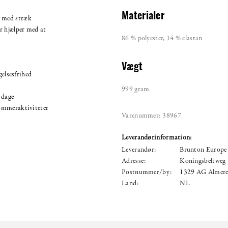
Materialer
g med stræk
r hjælper med at
86 % polyester, 14 % elastan
Vægt
elsesfrihed
999 gram
 dage
sommeraktiviteter
Varenummer:
38967
Leverandørinformation:
Leverandør:
Brunton Europe
Adresse:
Koningsbeltweg
Postnummer/by:
1329 AG Almer
Land:
NL