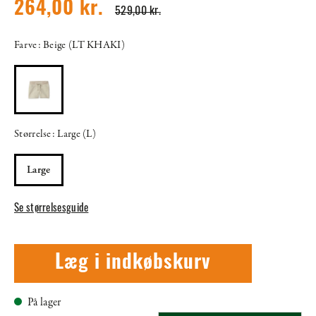
264,00 kr.
529,00 kr.
Farve: Beige (LT KHAKI)
Størrelse: Large (L)
Large
Se størrelsesguide
Læg i indkøbskurv
På lager