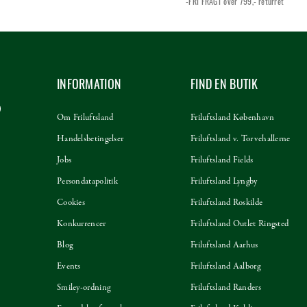
-FRI FRAGT over 799,-
returret
INFORMATION
FIND EN BUTIK
Om Friluftsland
Friluftsland København
Handelsbetingelser
Friluftsland v. Torvehallerne
Jobs
Friluftsland Fields
Persondatapolitik
Friluftsland Lyngby
Cookies
Friluftsland Roskilde
Konkurrencer
Friluftsland Outlet Ringsted
Blog
Friluftsland Aarhus
Events
Friluftsland Aalborg
Smiley-ordning
Friluftsland Randers