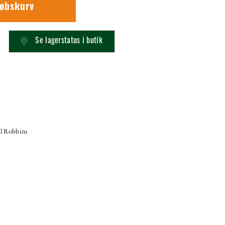
købskurv
Se lagerstatus i butik
l Robbins