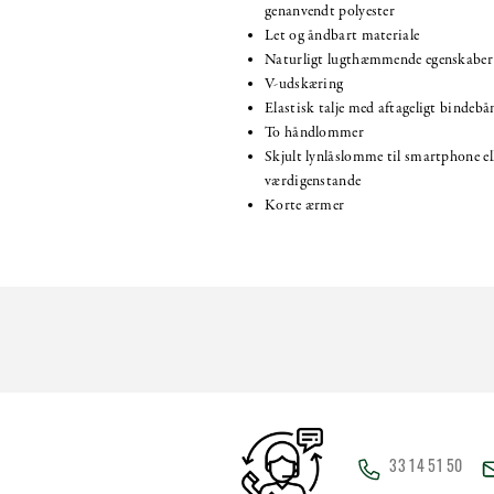
genanvendt polyester
Let og åndbart materiale
Naturligt lugthæmmende egenskaber
V-udskæring
Elastisk talje med aftageligt bindebå
To håndlommer
Skjult lynlåslomme til smartphone el
værdigenstande
Korte ærmer
33 14 51 50