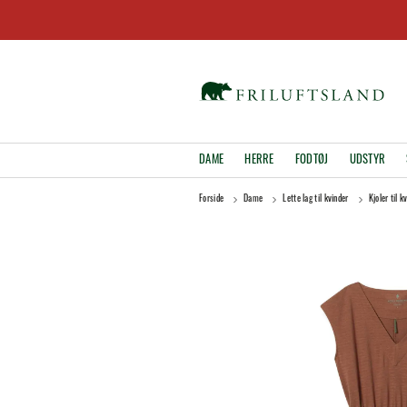
DAME
HERRE
FODTØJ
UDSTYR
Forside
Dame
Lette lag til kvinder
Kjoler til k