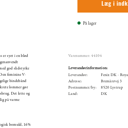
Læg i ind
På lager
er syet i en blød
Varenummer:
44104
 genanvendt
Leverandørinformation:
med god slidstyrke
Den feminine V-
Leverandør:
Fenix DK - Roya
agelige bindebånd
Adresse:
Bremårevej 3
iskrete lommer gør
Postnummer/by:
8520 Lystrup
gsbrug. Det lette og
Land:
DK
lig på varme
ogisk bomuld, 16%