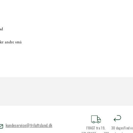
nd
ler andre små
kundeservice@friluftsland.dk
FRAGT fra 19,
30 dages
Find v