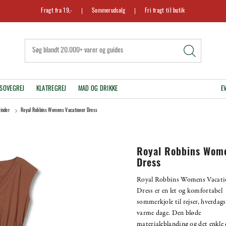
Fragt fra 19,-
Sommerudsalg
Fri fragt til butik
SOVEGREJ
KLATREGREJ
MAD OG DRIKKE
E
vinder
Royal Robbins Womens Vacationer Dress
Royal Robbins Wome
Dress
Royal Robbins Womens Vacati
Dress er en let og komfortabel
sommerkjole til rejser, hverdag
varme dage. Den bløde
materialeblanding og det enkle 