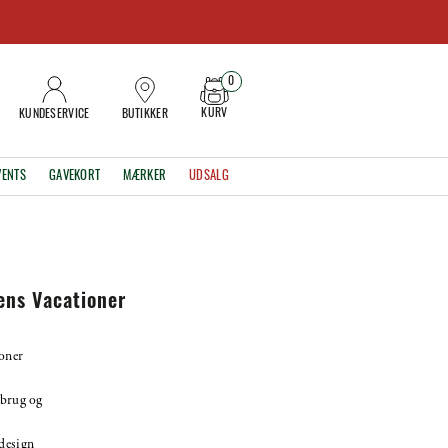
0
KURV
KUNDESERVICE
BUTIKKER
VENTS
GAVEKORT
MÆRKER
UDSALG
ns Vacationer
oner
sbrug og
design