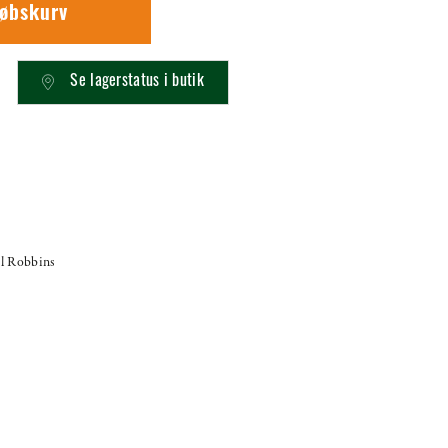
købskurv
Se lagerstatus i butik
l Robbins