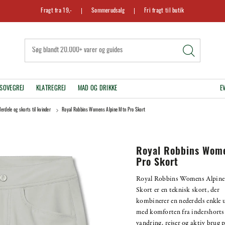
Fragt fra 19,-
Sommerudsalg
Fri fragt til butik
SOVEGREJ
KLATREGREJ
MAD OG DRIKKE
E
erdele og skorts til kvinder
Royal Robbins Womens Alpine Mtn Pro Skort
Royal Robbins Wom
Pro Skort
Royal Robbins Womens Alpine
Skort er en teknisk skort, der
kombinerer en nederdels enkle 
med komforten fra indershorts 
vandring, rejser og aktiv brug 