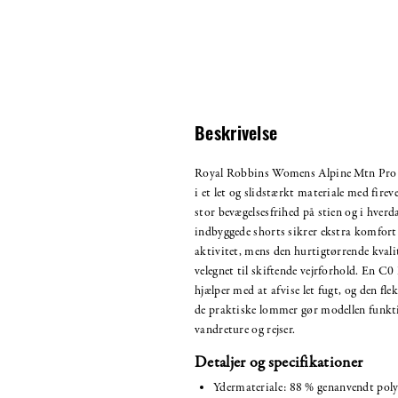
Beskrivelse
Royal Robbins Womens Alpine Mtn Pro S
i et let og slidstærkt materiale med firev
stor bevægelsesfrihed på stien og i hver
indbyggede shorts sikrer ekstra komfor
aktivitet, mens den hurtigtørrende kvali
velegnet til skiftende vejrforhold. En 
hjælper med at afvise let fugt, og den fle
de praktiske lommer gør modellen funkti
vandreture og rejser.
Detaljer og specifikationer
Ydermateriale: 88 % genanvendt poly