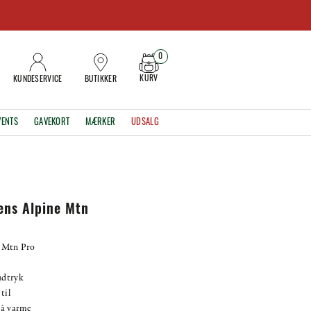
0
KURV
KUNDESERVICE
BUTIKKER
VENTS
GAVEKORT
MÆRKER
UDSALG
ens Alpine Mtn
 Mtn Pro
udtryk
til
på varme