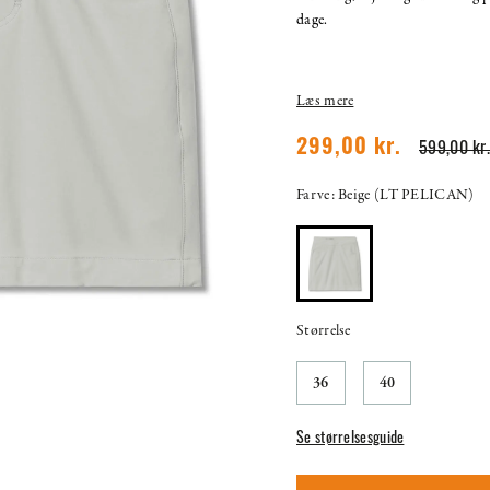
dage.
Læs mere
299,00 kr.
599,00 kr.
Farve: Beige (LT PELICAN)
Størrelse
36
40
Se størrelsesguide