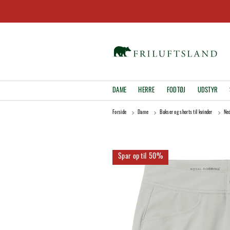
DAME
HERRE
FODTØJ
UDSTYR
Forside
Dame
Bukser og shorts til kvinder
Ned
50%