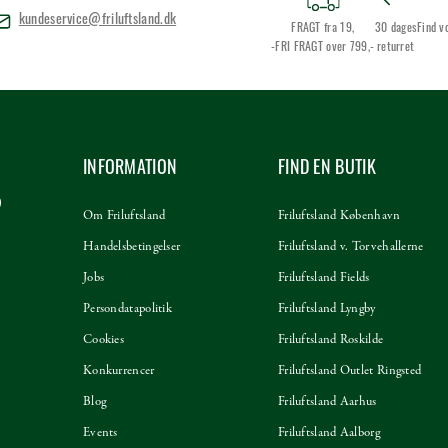
kundeservice@friluftsland.dk
FRAGT fra 19,
30 dages
Find v
-FRI FRAGT over 799,-
returret
INFORMATION
FIND EN BUTIK
Om Friluftsland
Friluftsland København
Handelsbetingelser
Friluftsland v. Torvehallerne
Jobs
Friluftsland Fields
Persondatapolitik
Friluftsland Lyngby
Cookies
Friluftsland Roskilde
Konkurrencer
Friluftsland Outlet Ringsted
Blog
Friluftsland Aarhus
Events
Friluftsland Aalborg