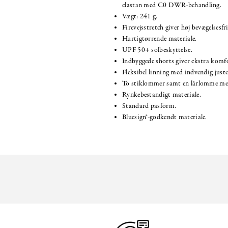
elastan med C0 DWR-behandling.
Vægt: 241 g.
Firevejsstretch giver høj bevægelsesfr
Hurtigtørrende materiale.
UPF 50+ solbeskyttelse.
Indbyggede shorts giver ekstra komf
Fleksibel linning med indvendig juste
To stiklommer samt en lårlomme med
Rynkebestandigt materiale.
Standard pasform.
Bluesign®-godkendt materiale.