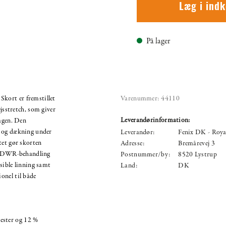
Læg i ind
På lager
kort er fremstillet
Varenummer:
44110
ejsstretch, som giver
Leverandørinformation:
dagen. Den
t og dækning under
Leverandør:
Fenix DK - Roya
tet gør skorten
Adresse:
Bremårevej 3
C0 DWR-behandling
Postnummer/by:
8520 Lystrup
ksible linning samt
Land:
DK
onel til både
ester og 12 %