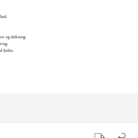
ihed.
ort og dækning.
ring.
 lynlås.