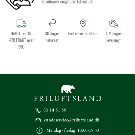
kundeservice@friluftsland.dk
FRAGT fra 19,
30 dages
Find vores butikker
1-2 dages
-FRI FRAGT over
returret
levering*
799,-
33 14 51 50
kundeservice@friluftsland.dk
Mandag - fredag: 10:00-15:30