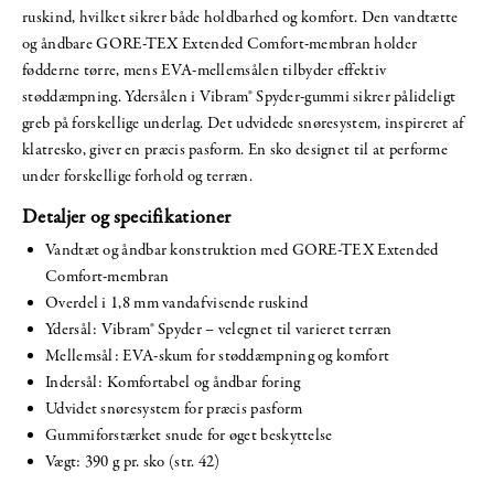
ruskind, hvilket sikrer både holdbarhed og komfort. Den vandtætte
og åndbare GORE-TEX Extended Comfort-membran holder
fødderne tørre, mens EVA-mellemsålen tilbyder effektiv
støddæmpning. Ydersålen i Vibram® Spyder-gummi sikrer pålideligt
greb på forskellige underlag. Det udvidede snøresystem, inspireret af
klatresko, giver en præcis pasform. En sko designet til at performe
under forskellige forhold og terræn.
Detaljer og specifikationer
Vandtæt og åndbar konstruktion med GORE-TEX Extended
Comfort-membran
Overdel i 1,8 mm vandafvisende ruskind
Ydersål: Vibram® Spyder – velegnet til varieret terræn
Mellemsål: EVA-skum for støddæmpning og komfort
Indersål: Komfortabel og åndbar foring
Udvidet snøresystem for præcis pasform
Gummiforstærket snude for øget beskyttelse
Vægt: 390 g pr. sko (str. 42)