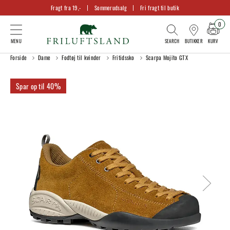
Fragt fra 19,-
Sommerudsalg
Fri fragt til butik
0
KURV
BUTIKKER
Forside
Dame
Fodtøj til kvinder
Fritidssko
Scarpa Mojito GTX
40%