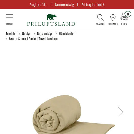
Fragt fra 19,-
Sommerudsalg
Fri fragt til butik
0
KURV
BUTIKKER
Forside
Udstyr
Rejseudstyr
Håndklæder
Sea to Summit Pocket Towel Medium