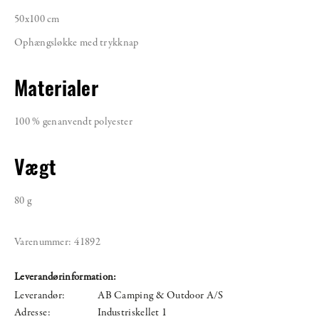
50x100 cm
Ophængsløkke med trykknap
Materialer
100 % genanvendt polyester
Vægt
80 g
Varenummer:
41892
Leverandørinformation:
Leverandør:
AB Camping & Outdoor A/S
Adresse:
Industriskellet 1