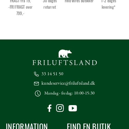
FRAGT fra 19,
30 dages
Find vores butikker
1-2 dages
-FRI FRAGT over
returret
levering*
799,-
33 14 51 50
kundeservice@friluftsland.dk
Mandag - fredag: 10:00-15:30
INFORMATION
FIND EN BUTIK