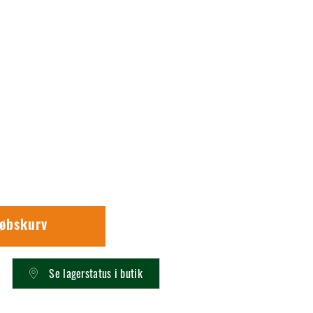
købskurv
Se lagerstatus i butik