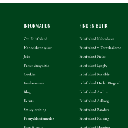
INFORMATION
FIND EN BUTIK
Om Friluftsland
Friluftsland København
Handelsbetingelser
Friluftsland v. Torvehallerne
Jobs
Friluftsland Fields
Persondatapolitik
Friluftsland Lyngby
Cookies
Friluftsland Roskilde
Konkurrencer
Friluftsland Outlet Ringsted
Blog
Friluftsland Aarhus
Events
Friluftsland Aalborg
Smiley-ordning
Friluftsland Randers
Fortrydelsesformular
Friluftsland Kolding
Fragt & retur
Friluftsland Herning