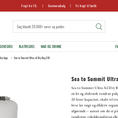
Fragt fra 19,-
Sommerudsalg
Fri fragt til butik
SOVEGREJ
KLATREGREJ
MAD OG DRIKKE
E
dry bags
Sea to Summit Ultra-sil Dry Bag 20l
Sea to Summit Ultra
Sea to Summit Ultra-Sil Dry B
en let og slidstærk vandtæt pa
20 liters kapacitet, skabt til ev
hvor lav vægt og effektiv organi
afgørende – uanset om du er p
vandretur, cykelekspedition elle