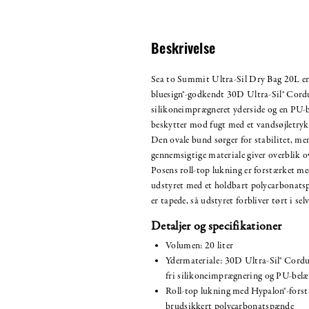
Beskrivelse
Sea to Summit Ultra-Sil Dry Bag 20L er
bluesign®-godkendt 30D Ultra-Sil® Cord
silikoneimprægneret yderside og en PU-be
beskytter mod fugt med et vandsøjletry
Den ovale bund sørger for stabilitet, men
gennemsigtige materiale giver overblik o
Posens roll-top lukning er forstærket m
udstyret med et holdbart polycarbonatsp
er tapede, så udstyret forbliver tørt i sel
Detaljer og specifikationer
Volumen: 20 liter
Ydermateriale: 30D Ultra-Sil® Cord
fri silikoneimprægnering og PU-bel
Roll-top lukning med Hypalon®-fors
brudsikkert polycarbonatspænde