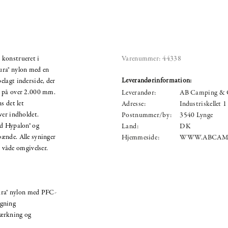
 konstrueret i
Varenummer:
44338
ura® nylon med en
Leverandørinformation:
lagt inderside, der
k på over 2.000 mm.
Leverandør:
AB Camping & 
s det let
Adresse:
Industriskellet 1
ver indholdet.
Postnummer/by:
3540 Lynge
ed Hypalon® og
Land:
DK
ænde. Alle syninger
Hjemmeside:
WWW.ABCAM
v våde omgivelser.
ura® nylon med PFC-
ægning
tærkning og