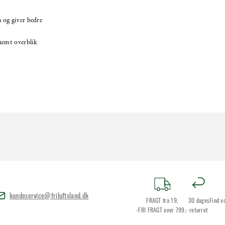
 og giver bedre
nemt overblik
kundeservice@friluftsland.dk
FRAGT fra 19,
30 dages
Find v
-FRI FRAGT over 799,-
returret