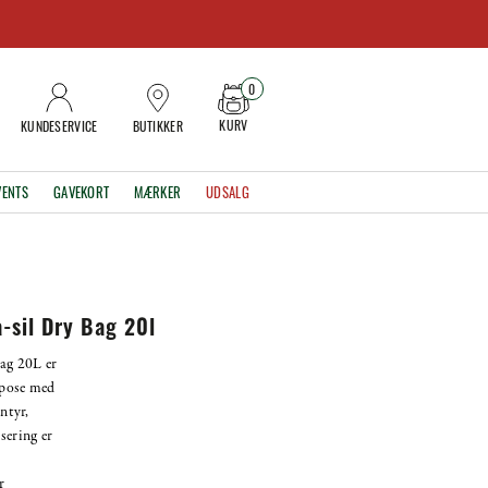
0
KURV
KUNDESERVICE
BUTIKKER
VENTS
GAVEKORT
MÆRKER
UDSALG
-sil Dry Bag 20l
ag 20L er
kpose med
entyr,
sering er
å
r