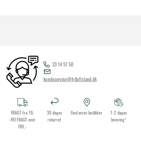
33 14 51 50
kundeservice@friluftsland.dk
FRAGT fra 19,
30 dages
Find vores butikker
1-2 dages
-FRI FRAGT over
returret
levering*
799,-