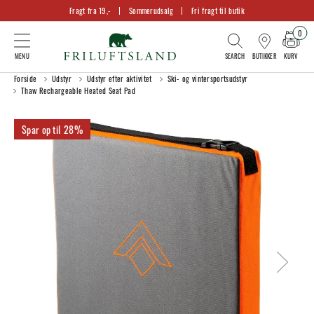
Fragt fra 19,-
Sommerudsalg
Fri fragt til butik
0
KURV
BUTIKKER
Forside
Udstyr
Udstyr efter aktivitet
Ski- og vintersportsudstyr
Thaw Rechargeable Heated Seat Pad
28%