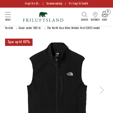
Fragt fra 19,-
Sommerudsalg
Fri fragt til butik
0
KURV
BUTIKKER
Forside
Gaver under 500 kr.
The North Face Mens Nimble Vest S2022 model
40%