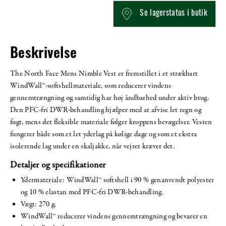
Se lagerstatus i butik
Beskrivelse
The North Face Mens Nimble Vest er fremstillet i et strækbart
WindWall™-softshellmateriale, som reducerer vindens
gennemtrængning og samtidig har høj åndbarhed under aktiv brug.
Den PFC-fri DWR-behandling hjælper med at afvise let regn og
fugt, mens det fleksible materiale følger kroppens bevægelser. Vesten
fungerer både som et let yderlag på kølige dage og som et ekstra
isolerende lag under en skaljakke, når vejret kræver det.
Detaljer og specifikationer
Ydermateriale: WindWall™ softshell i 90 % genanvendt polyester
og 10 % elastan med PFC-fri DWR-behandling.
Vægt: 270 g.
WindWall™ reducerer vindens gennemtrængning og bevarer en