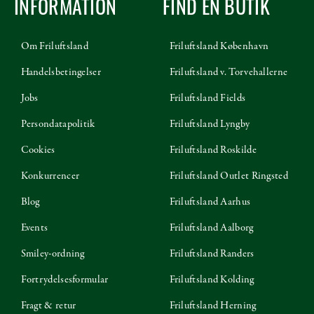
INFORMATION
FIND EN BUTIK
Om Friluftsland
Friluftsland København
Handelsbetingelser
Friluftsland v. Torvehallerne
Jobs
Friluftsland Fields
Persondatapolitik
Friluftsland Lyngby
Cookies
Friluftsland Roskilde
Konkurrencer
Friluftsland Outlet Ringsted
Blog
Friluftsland Aarhus
Events
Friluftsland Aalborg
Smiley-ordning
Friluftsland Randers
Fortrydelsesformular
Friluftsland Kolding
Fragt & retur
Friluftsland Herning