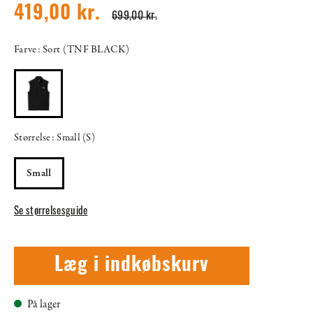
419,00 kr.
699,00 kr.
Farve: Sort (TNF BLACK)
Størrelse: Small (S)
Small
Se størrelsesguide
Læg i indkøbskurv
På lager