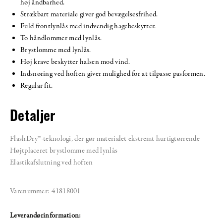
høj åndbarhed.
Strækbart materiale giver god bevægelsesfrihed.
Fuld frontlynlås med indvendig hagebeskytter.
To håndlommer med lynlås.
Brystlomme med lynlås.
Høj krave beskytter halsen mod vind.
Indsnøring ved hoften giver mulighed for at tilpasse pasformen.
Regular fit.
Detaljer
FlashDry™-teknologi, der gør materialet ekstremt hurtigtørrende
Højtplaceret brystlomme med lynlås
Elastikafslutning ved hoften
Varenummer:
41818001
Leverandørinformation: