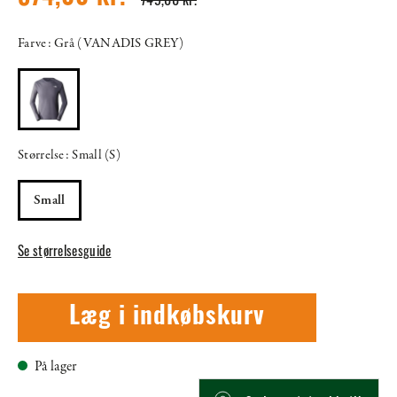
Farve: Grå (VANADIS GREY)
Størrelse: Small (S)
Small
Se størrelsesguide
Læg i indkøbskurv
På lager