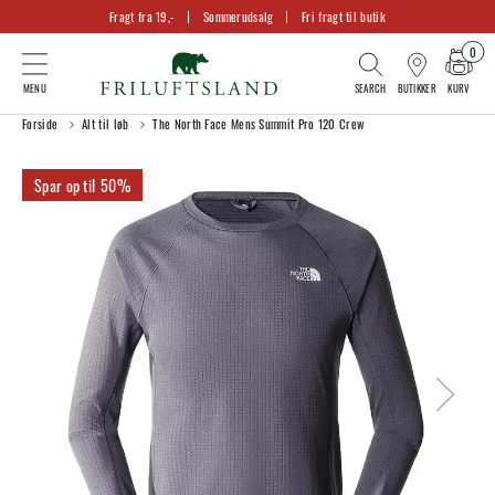
Fragt fra 19,-
Sommerudsalg
Fri fragt til butik
0
KURV
BUTIKKER
Forside
Alt til løb
The North Face Mens Summit Pro 120 Crew
50%