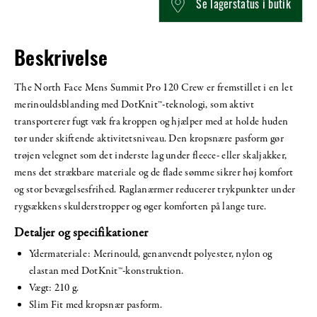
Se lagerstatus i butik
Beskrivelse
The North Face Mens Summit Pro 120 Crew er fremstillet i en let
merinouldsblanding med DotKnit™-teknologi, som aktivt
transporterer fugt væk fra kroppen og hjælper med at holde huden
tør under skiftende aktivitetsniveau. Den kropsnære pasform gør
trøjen velegnet som det inderste lag under fleece- eller skaljakker,
mens det strækbare materiale og de flade sømme sikrer høj komfort
og stor bevægelsesfrihed. Raglanærmer reducerer trykpunkter under
rygsækkens skulderstropper og øger komforten på lange ture.
Detaljer og specifikationer
Ydermateriale: Merinould, genanvendt polyester, nylon og
elastan med DotKnit™-konstruktion.
Vægt: 210 g.
Slim Fit med kropsnær pasform.