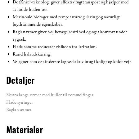
DotKnit™-teknologi giver effektiv fugttransport og hjælper med
at holde huden tør.
Merinould bidrager med temperaturregulering og naturligt
lugthæmmende egenskaber.
Raglanærmer giver høj bevægelsesfrihed og øget komfort under
rygsæk.
Flade sømme reducerer risikoen for irritation.
Rund halsudskæring.
Velegnet som det inderste lag ved aktiv brug i køligt og koldt vejr.
Detaljer
Ekstra lange ærmer med huller til tommelfinger
Flade syninger
Raglan-ærmer
Materialer