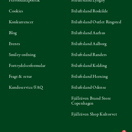
Persondatapolitik
Friluftsland Lyngby
Cookies
Friluftsland Roskilde
Konkurrencer
Friluftsland Outlet Ringsted
Blog
Friluftsland Aarhus
Events
Friluftsland Aalborg
Smiley-ordning
Friluftsland Randers
Fortrydelsesformular
Friluftsland Kolding
Fragt & retur
Friluftsland Herning
Kundeservice/FAQ
Friluftsland Odense
Fjällräven Brand Store
Copenhagen
Fjällräven Shop Kultorvet