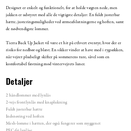
Designet er enkelt og funktionelt, for at holde vægten nede, men
jakken er udstyret med alle de vigtigste detaljer: En fuldt justerbar
hætte, justeringsmuligheder ved ærmeafslutningerne og hoften, samt
de nødvendigste lommer.
Tierra Back Up Jacket vil være et hit på ethvert eventyr, hvor der er
risiko for nedbør og blæst. En sikker vinder at have med i rygsækken,
når vejret pludseligt skifter på sommerens ture, såvel som en
komfortabel fæstning mod vintervejrets luner.
Detaljer
2 håndlommer med lynlås
2-vejs frontlynlås med knaplukning
Fuldt justerbar hætte
Indsnøring ved hoften
Mesh-lomme i hætten, der også fungerer som myggenet
PFC-fri lynlåse