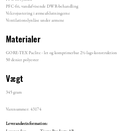
PFC-fri, vandafvisende DWR-behandling
Velcrojustering i ærmeafslutningerne
Ventilationslynlåse under armene
Materialer
GORE-TEX Paclite - let og komprimerbar 2½-lags-konstruktion
50 denier polyester
Vægt
345 gram
Varenummer:
43174
Leverandørinformation: