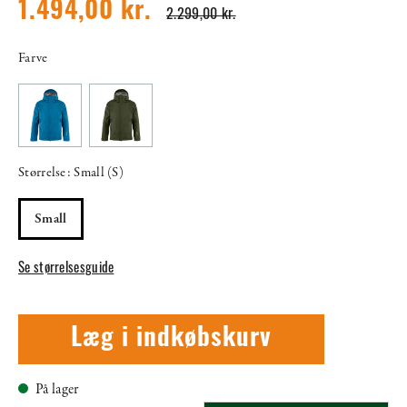
1.494,00 kr.
2.299,00 kr.
Farve
Størrelse: Small (S)
Small
Se størrelsesguide
Læg i indkøbskurv
På lager