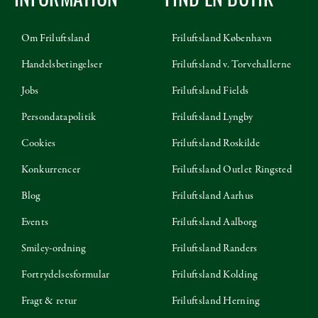
INFORMATION
FIND EN BUTIK
Om Friluftsland
Friluftsland København
Handelsbetingelser
Friluftsland v. Torvehallerne
Jobs
Friluftsland Fields
Persondatapolitik
Friluftsland Lyngby
Cookies
Friluftsland Roskilde
Konkurrencer
Friluftsland Outlet Ringsted
Blog
Friluftsland Aarhus
Events
Friluftsland Aalborg
Smiley-ordning
Friluftsland Randers
Fortrydelsesformular
Friluftsland Kolding
Fragt & retur
Friluftsland Herning