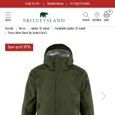
Fragt fra 19,-
Sommerudsalg
Fri fragt til butik
0
KURV
BUTIKKER
Forside
Herre
Jakker til mænd
Vandtætte jakker til mænd
Tierra Mens Back Up Jacket Gen.3
35%