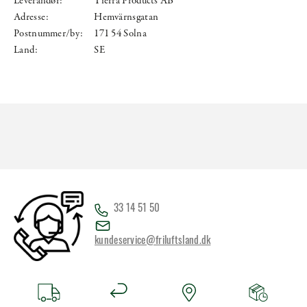
Leverandør:
Tierra Products AB
Adresse:
Hemvärnsgatan
Postnummer/by:
171 54 Solna
Land:
SE
33 14 51 50
kundeservice@friluftsland.dk