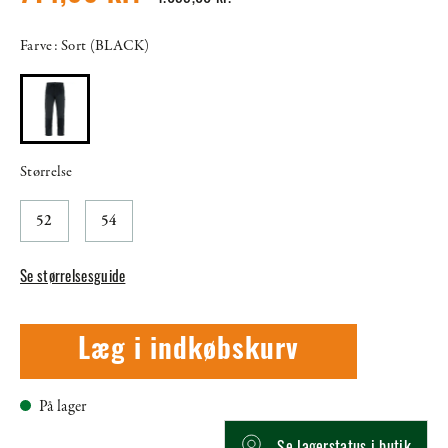
Farve: Sort (BLACK)
Størrelse
52
54
Se størrelsesguide
Læg i indkøbskurv
På lager
Se lagerstatus i butik