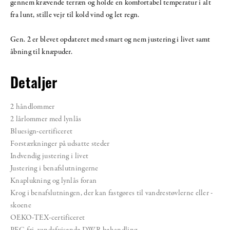
gennem krævende terræn og holde en komfortabel temperatur i alt
fra lunt, stille vejr til kold vind og let regn.
Gen. 2 er blevet opdateret med smart og nem justering i livet samt
åbning til knæpuder.
Detaljer
2 håndlommer
2 lårlommer med lynlås
Bluesign-certificeret
Forstærkninger på udsatte steder
Indvendig justering i livet
Justering i benafslutningerne
Knaplukning og lynlås foran
Krog i benafslutningen, der kan fastgøres til vandrestøvlerne eller -
skoene
OEKO-TEX-certificeret
PFC-fri, vandafvisende DWR-behandling