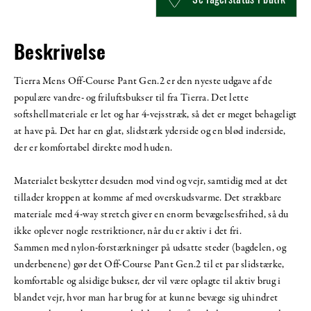
Beskrivelse
Tierra Mens Off-Course Pant Gen.2 er den nyeste udgave af de
populære vandre- og friluftsbukser til fra Tierra. Det lette
softshellmateriale er let og har 4-vejsstræk, så det er meget behageligt
at have på. Det har en glat, slidstærk yderside og en blød inderside,
der er komfortabel direkte mod huden.
Materialet beskytter desuden mod vind og vejr, samtidig med at det
tillader kroppen at komme af med overskudsvarme. Det strækbare
materiale med 4-way stretch giver en enorm bevægelsesfrihed, så du
ikke oplever nogle restriktioner, når du er aktiv i det fri.
Sammen med nylon-forstærkninger på udsatte steder (bagdelen, og
underbenene) gør det Off-Course Pant Gen.2 til et par slidstærke,
komfortable og alsidige bukser, der vil være oplagte til aktiv brug i
blandet vejr, hvor man har brug for at kunne bevæge sig uhindret