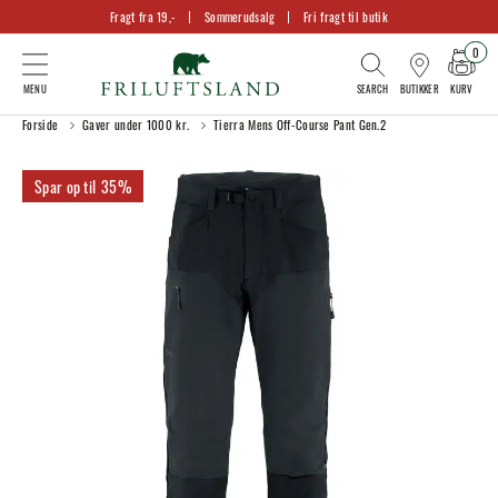
Fragt fra 19,-
Sommerudsalg
Fri fragt til butik
0
KURV
BUTIKKER
Forside
Gaver under 1000 kr.
Tierra Mens Off-Course Pant Gen.2
35%