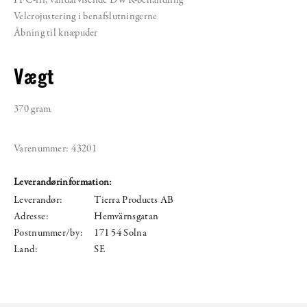
Velcrojustering i benafslutningerne
Åbning til knæpuder
Vægt
370 gram
Varenummer:
43201
Leverandørinformation:
Leverandør:
Tierra Products AB
Adresse:
Hemvärnsgatan
Postnummer/by:
171 54 Solna
Land:
SE