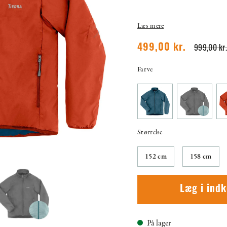
Læs mere
999,00 kr.
499,00 kr.
Farve
Størrelse
152 cm
158 cm
Læg i ind
På lager