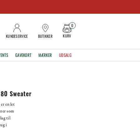
0
KURV
KUNDESERVICE
BUTIKKER
VENTS
GAVEKORT
MÆRKER
UDSALG
 80 Sweater
er en let
gerer som
lag til
ug i