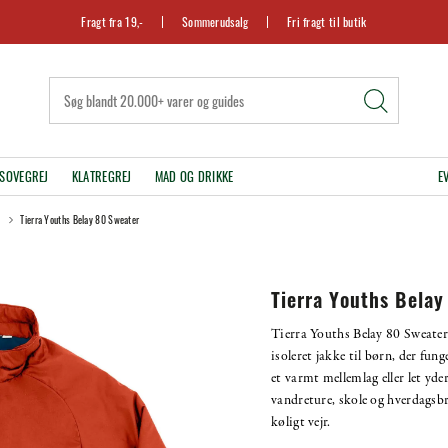
Fragt fra 19,-
Sommerudsalg
Fri fragt til butik
SOVEGREJ
KLATREGREJ
MAD OG DRIKKE
E
Tierra Youths Belay 80 Sweater
Tierra Youths Belay
Tierra Youths Belay 80 Sweater 
isoleret jakke til børn, der fun
et varmt mellemlag eller let yder
vandreture, skole og hverdagsbr
køligt vejr.