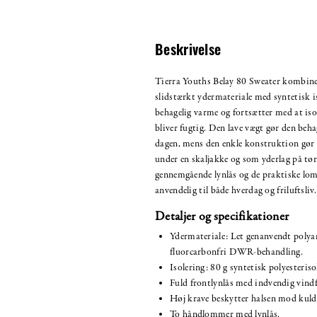
Beskrivelse
Tierra Youths Belay 80 Sweater kombiner
slidstærkt ydermateriale med syntetisk i
behagelig varme og fortsætter med at isol
bliver fugtig. Den lave vægt gør den beha
dagen, mens den enkle konstruktion gør 
under en skaljakke og som yderlag på tø
gennemgående lynlås og de praktiske lo
anvendelig til både hverdag og friluftsliv.
Detaljer og specifikationer
Ydermateriale: Let genanvendt poly
fluorcarbonfri DWR-behandling.
Isolering: 80 g syntetisk polyesteriso
Fuld frontlynlås med indvendig vindf
Høj krave beskytter halsen mod kuld
To håndlommer med lynlås.