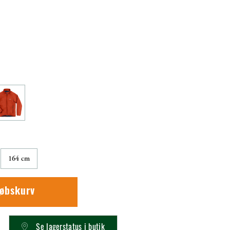
164 cm
købskurv
Se lagerstatus i butik