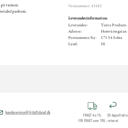
t på varmen.
Varenummer:
43182
fortabel pasform.
Leverandørinformation:
Leverandør:
Tierra Products
Adresse:
Hemvärnsgatan
Postnummer/by:
171 54 Solna
Land:
SE
kundeservice@friluftsland.dk
FRAGT fra 19,
30 dages
Find v
-FRI FRAGT over 799,-
returret