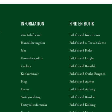
INFORMATION
FIND EN BUTIK
Om Friluftsland
Friluftsland København
Handelsbetingelser
Friluftsland v. Torvehallerne
Jobs
Friluftsland Fields
Persondatapolitik
Friluftsland Lyngby
Cookies
Friluftsland Roskilde
Konkurrencer
Friluftsland Outlet Ringsted
Blog
Friluftsland Aarhus
Events
Friluftsland Aalborg
Smiley-ordning
Friluftsland Randers
Fortrydelsesformular
Friluftsland Kolding