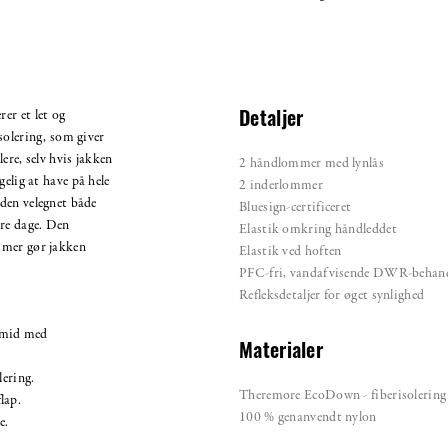
er et let og
Detaljer
solering, som giver
ere, selv hvis jakken
2 håndlommer med lynlås
gelig at have på hele
2 inderlommer
den velegnet både
Bluesign-certificeret
rre dage. Den
Elastik omkring håndleddet
mmer gør jakken
Elastik ved hoften
PFC-fri, vandafvisende DWR-behan
Refleksdetaljer for øget synlighed
amid med
Materialer
lering.
Theremore EcoDown - fiberisolering 
lap.
100 % genanvendt nylon
e.