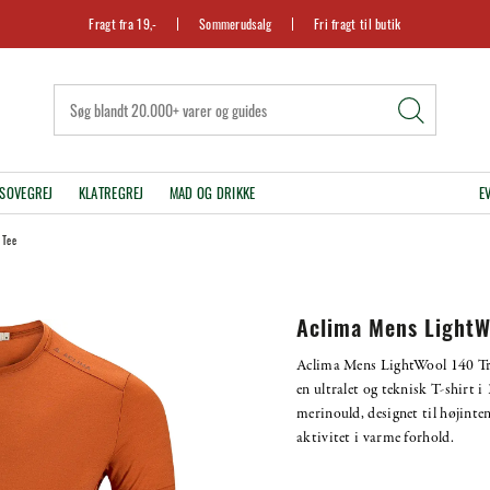
Fragt fra 19,-
Sommerudsalg
Fri fragt til butik
SOVEGREJ
KLATREGREJ
MAD OG DRIKKE
E
 Tee
Aclima Mens LightWo
Aclima Mens LightWool 140 Tra
en ultralet og teknisk T-shirt i
merinould, designet til højinte
aktivitet i varme forhold.