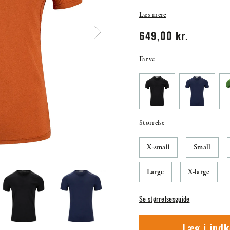
Læs mere
649,00 kr.
Farve
Størrelse
X-small
Small
Large
X-large
Se størrelsesguide
Læg i ind