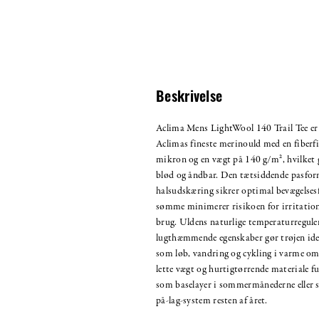
Beskrivelse
Aclima Mens LightWool 140 Trail Tee er f
Aclimas fineste merinould med en fiberf
mikron og en vægt på 140 g/m², hvilket 
blød og åndbar. Den tætsiddende pasfo
halsudskæring sikrer optimal bevægelsesf
sømme minimerer risikoen for irritatio
brug. Uldens naturlige temperaturregule
lugthæmmende egenskaber gør trøjen ideel
som løb, vandring og cykling i varme om
lette vægt og hurtigtørrende materiale f
som baselayer i sommermånederne eller so
på-lag-system resten af året.