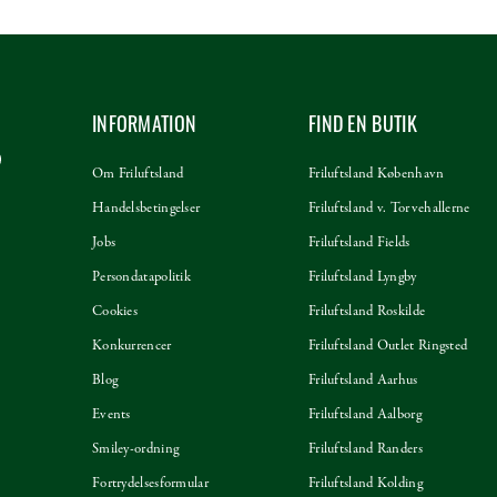
INFORMATION
FIND EN BUTIK
Om Friluftsland
Friluftsland København
Handelsbetingelser
Friluftsland v. Torvehallerne
Jobs
Friluftsland Fields
Persondatapolitik
Friluftsland Lyngby
Cookies
Friluftsland Roskilde
Konkurrencer
Friluftsland Outlet Ringsted
Blog
Friluftsland Aarhus
Events
Friluftsland Aalborg
Smiley-ordning
Friluftsland Randers
Fortrydelsesformular
Friluftsland Kolding