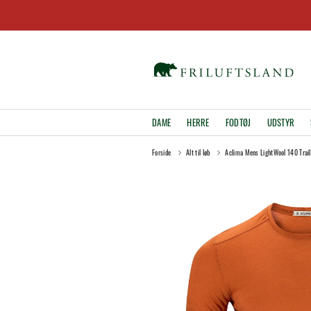
DAME
HERRE
FODTØJ
UDSTYR
Forside
Alt til løb
Aclima Mens LightWool 140 Trail