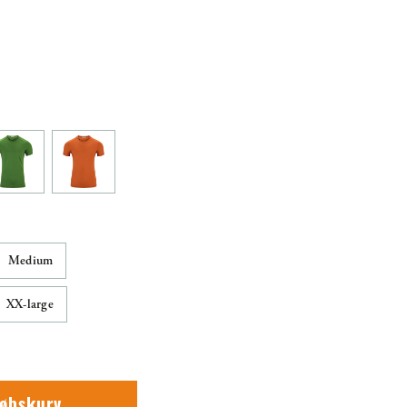
Medium
XX-large
købskurv