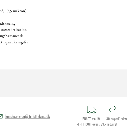
m², 17,5 mikron)
udskæring
uceret irritation
g lugthæmmende
t og mulesing-fri
kundeservice@friluftsland.dk
FRAGT fra 19,
30 dages
Find v
-FRI FRAGT over 799,-
returret