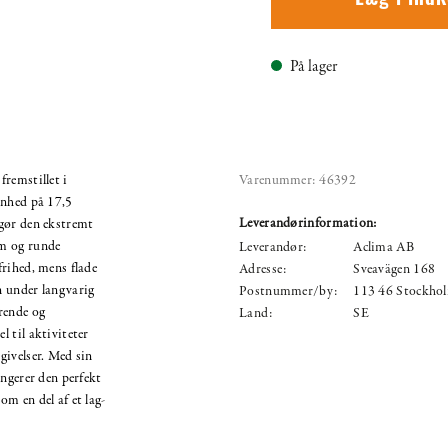
På lager
remstillet i
Varenummer:
46392
inhed på 17,5
Leverandørinformation:
gør den ekstremt
rm og runde
Leverandør:
Aclima AB
rihed, mens flade
Adresse:
Sveavägen 168
n under langvarig
Postnummer/by:
113 46 Stockho
rende og
Land:
SE
 til aktiviteter
givelser. Med sin
ungerer den perfekt
m en del af et lag-