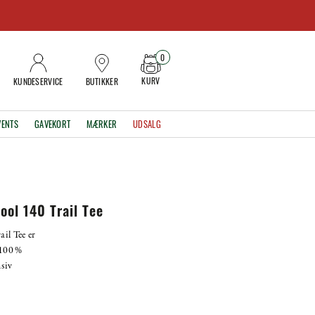
0
KURV
KUNDESERVICE
BUTIKKER
VENTS
GAVEKORT
MÆRKER
UDSALG
ol 140 Trail Tee
il Tee er
 100 %
nsiv