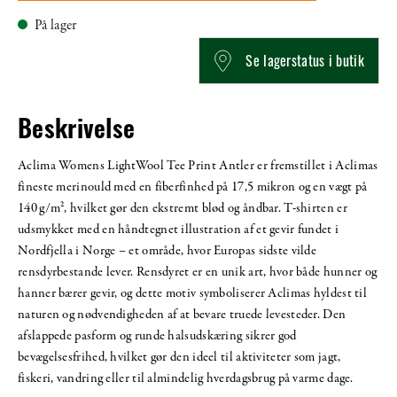
På lager
Se lagerstatus i butik
Beskrivelse
Aclima Womens LightWool Tee Print Antler er fremstillet i Aclimas
fineste merinould med en fiberfinhed på 17,5 mikron og en vægt på
140 g/m², hvilket gør den ekstremt blød og åndbar. T-shirten er
udsmykket med en håndtegnet illustration af et gevir fundet i
Nordfjella i Norge – et område, hvor Europas sidste vilde
rensdyrbestande lever. Rensdyret er en unik art, hvor både hunner og
hanner bærer gevir, og dette motiv symboliserer Aclimas hyldest til
naturen og nødvendigheden af at bevare truede levesteder. Den
afslappede pasform og runde halsudskæring sikrer god
bevægelsesfrihed, hvilket gør den ideel til aktiviteter som jagt,
fiskeri, vandring eller til almindelig hverdagsbrug på varme dage.