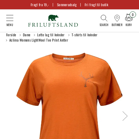
Fragt fra 19,-
Sommerudsalg
Fri fragt til butik
0
KURV
BUTIKKER
Forside
Dame
Lette lag til kvinder
T-shirts til kvinder
Aclima Womens LightWool Tee Print Antler