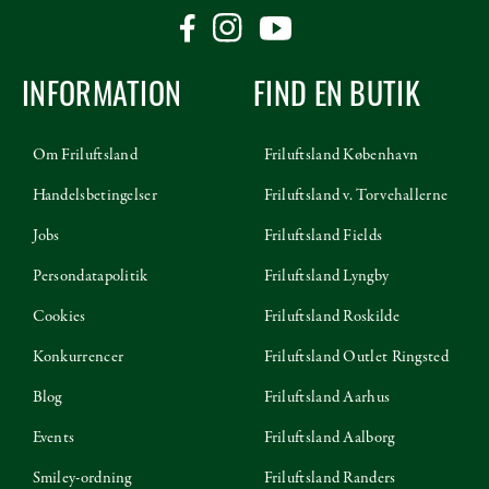
INFORMATION
FIND EN BUTIK
Om Friluftsland
Friluftsland København
Handelsbetingelser
Friluftsland v. Torvehallerne
Jobs
Friluftsland Fields
Persondatapolitik
Friluftsland Lyngby
Cookies
Friluftsland Roskilde
Konkurrencer
Friluftsland Outlet Ringsted
Blog
Friluftsland Aarhus
Events
Friluftsland Aalborg
Smiley-ordning
Friluftsland Randers