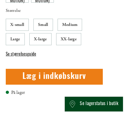
MOTION)
MOTION)
Størrelse
X-small
Small
Medium
Large
X-large
XX-large
Se størrelsesguide
Læg i indkøbskurv
På lager
Se lagerstatus i butik