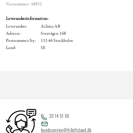
Varenummer:
48832
Leverandørinformation:
Leverandør:
Aclima AB
Adresse:
Sveavägen 168
Postnummer/by:
113 46 Stockholm
Land:
SE
33 14 51 50
kundeservice@friluftsland.dk