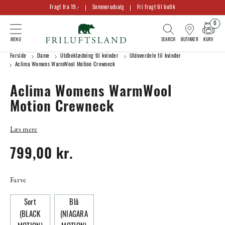
Fragt fra 19,-
Sommerudsalg
Fri fragt til butik
0
KURV
BUTIKKER
Forside
Dame
Uldbeklædning til kvinder
Uldoverdele til kvinder
Aclima Womens WarmWool Motion Crewneck
Aclima Womens WarmWool
Motion Crewneck
Læs mere
799,00 kr.
Farve
Sort
Blå
(BLACK
(NIAGARA