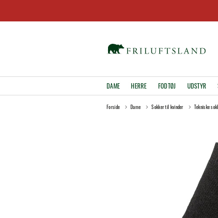
DAME
HERRE
FODTØJ
UDSTYR
Forside
Dame
Sokker til kvinder
Tekniske sokk