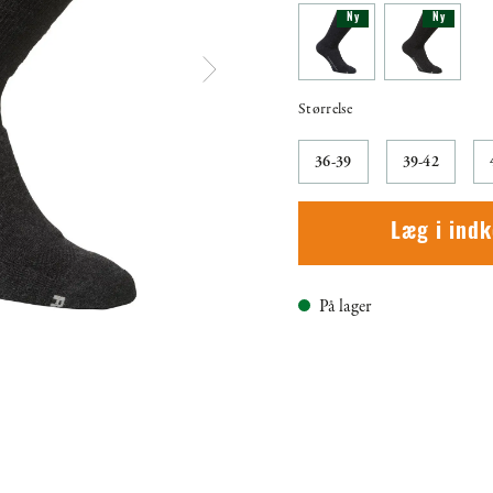
Ny
Ny
Størrelse
36-39
39-42
Læg i ind
På lager