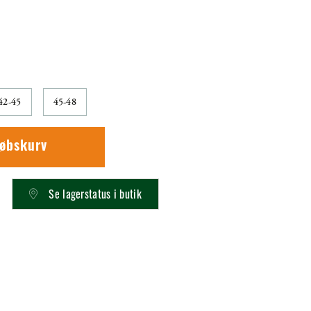
42-45
45-48
købskurv
Se lagerstatus i butik