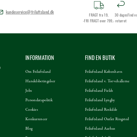
kundeservice@friluftsland.dk
FRAGT fra 19,
30 dages
Find v
-FRI FRAGT over 799,-
returret
INFORMATION
FIND EN BUTIK
Om Friluftsland
Friluftsland København
Handelsbetingelser
Friluftsland v. Torvehallerne
Jobs
Friluftsland Fields
Persondatapolitik
Friluftsland Lyngby
Cookies
Friluftsland Roskilde
Konkurrencer
Friluftsland Outlet Ringsted
Blog
Friluftsland Aarhus