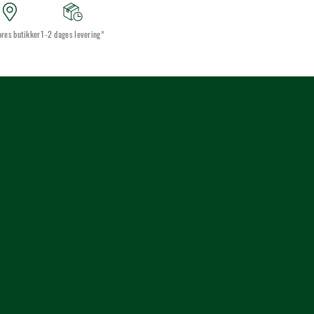
ores butikker
1-2 dages levering*