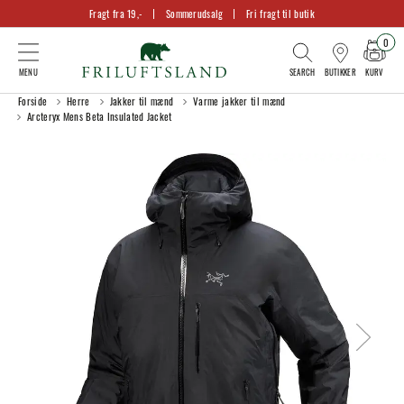
Fragt fra 19,-
Sommerudsalg
Fri fragt til butik
0
KURV
BUTIKKER
Forside
Herre
Jakker til mænd
Varme jakker til mænd
Arcteryx Mens Beta Insulated Jacket