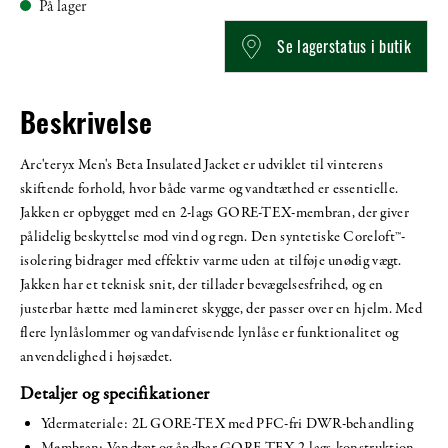
På lager
Se lagerstatus i butik
Beskrivelse
Arc'teryx Men's Beta Insulated Jacket er udviklet til vinterens
skiftende forhold, hvor både varme og vandtæthed er essentielle.
Jakken er opbygget med en 2-lags GORE-TEX-membran, der giver
pålidelig beskyttelse mod vind og regn. Den syntetiske Coreloft™-
isolering bidrager med effektiv varme uden at tilføje unødig vægt.
Jakken har et teknisk snit, der tillader bevægelsesfrihed, og en
justerbar hætte med lamineret skygge, der passer over en hjelm. Med
flere lynlåslommer og vandafvisende lynlåse er funktionalitet og
anvendelighed i højsædet.
Detaljer og specifikationer
Ydermateriale: 2L GORE-TEX med PFC-fri DWR-behandling
Membran: Vandtæt og åndbar GORE-TEX 2-lags-konstruktion