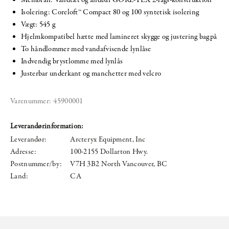
Isolering: Coreloft™ Compact 80 og 100 syntetisk isolering
Vægt: 545 g
Hjelmkompatibel hætte med lamineret skygge og justering bagpå
To håndlommer med vandafvisende lynlåse
Indvendig brystlomme med lynlås
Justerbar underkant og manchetter med velcro
Varenummer:
45900001
Leverandørinformation:
Leverandør:
Arcteryx Equipment, Inc
Adresse:
100-2155 Dollarton Hwy.
Postnummer/by:
V7H 3B2 North Vancouver, BC
Land:
CA