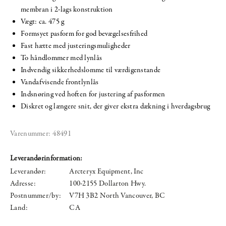
membran i 2-lags konstruktion
Vægt: ca. 475 g
Formsyet pasform for god bevægelsesfrihed
Fast hætte med justeringsmuligheder
To håndlommer med lynlås
Indvendig sikkerhedslomme til værdigenstande
Vandafvisende frontlynlås
Indsnøring ved hoften for justering af pasformen
Diskret og længere snit, der giver ekstra dækning i hverdagsbrug
Varenummer:
48491
Leverandørinformation:
Leverandør:
Arcteryx Equipment, Inc
Adresse:
100-2155 Dollarton Hwy.
Postnummer/by:
V7H 3B2 North Vancouver, BC
Land:
CA