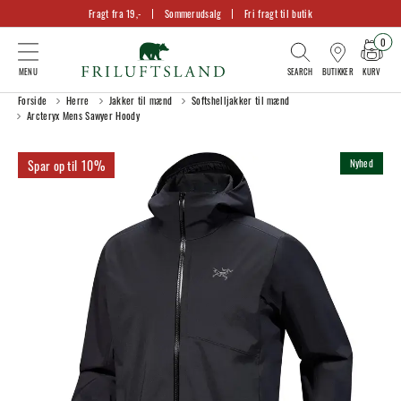
Fragt fra 19,-
Sommerudsalg
Fri fragt til butik
0
KURV
BUTIKKER
Forside
Herre
Jakker til mænd
Softshelljakker til mænd
Arcteryx Mens Sawyer Hoody
10%
Nyhed