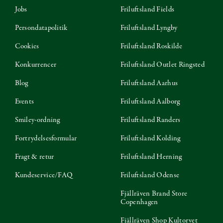
Jobs
Friluftsland Fields
Persondatapolitik
Friluftsland Lyngby
Cookies
Friluftsland Roskilde
Konkurrencer
Friluftsland Outlet Ringsted
Blog
Friluftsland Aarhus
Events
Friluftsland Aalborg
Smiley-ordning
Friluftsland Randers
Fortrydelsesformular
Friluftsland Kolding
Fragt & retur
Friluftsland Herning
Kundeservice/FAQ
Friluftsland Odense
Fjällräven Brand Store
Copenhagen
Fjällräven Shop Kultorvet