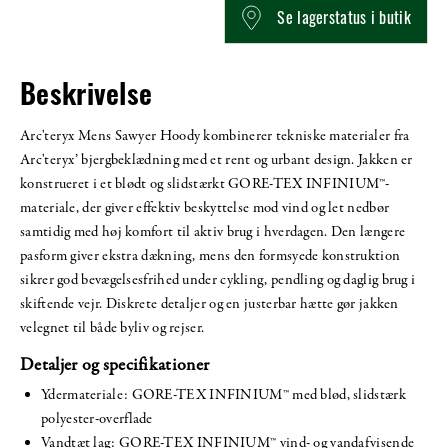
Se lagerstatus i butik
Beskrivelse
Arc'teryx Mens Sawyer Hoody kombinerer tekniske materialer fra
Arc'teryx’ bjergbeklædning med et rent og urbant design. Jakken er
konstrueret i et blødt og slidstærkt GORE-TEX INFINIUM™-
materiale, der giver effektiv beskyttelse mod vind og let nedbør
samtidig med høj komfort til aktiv brug i hverdagen. Den længere
pasform giver ekstra dækning, mens den formsyede konstruktion
sikrer god bevægelsesfrihed under cykling, pendling og daglig brug i
skiftende vejr. Diskrete detaljer og en justerbar hætte gør jakken
velegnet til både byliv og rejser.
Detaljer og specifikationer
Ydermateriale: GORE-TEX INFINIUM™ med blød, slidstærk
polyester-overflade
Vandtæt lag: GORE-TEX INFINIUM™ vind- og vandafvisende