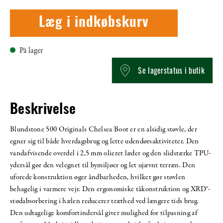
Læg i indkøbskurv
På lager
Se lagerstatus i butik
Beskrivelse
Blundstone 500 Originals Chelsea Boot er en alsidig støvle, der
egner sig til både hverdagsbrug og lette udendørsaktiviteter. Den
vandafvisende overdel i 2,5 mm olieret læder og den slidstærke TPU-
ydersål gør den velegnet til bymiljøer og let ujævnt terræn. Den
uforede konstruktion øger åndbarheden, hvilket gør støvlen
behagelig i varmere vejr. Den ergonomiske tåkonstruktion og XRD®-
stødabsorbering i hælen reducerer træthed ved længere tids brug.
Den udtagelige komfortindersål giver mulighed for tilpasning af