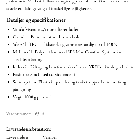
pasformen. Med sit tidløse design og praktiske funktioner er denne
støvle et alsidigt valg til forskellige lejligheder.
Detaljer og specifikationer
Vandafvisende 2,5 mm olieret læder
Overdel: Premium stout brown læder
Ydersål: TPU – slidstærk og varmebestandig op til 140 °C
Mellemsål: Polyurethan med SPS Max Comfort System for
stødabsorbering
Indersål: Udtagelig komfortindersål med XRD®-teknologi i hælen
Pasform: Smal med tætsiddende fit
Snøresystem: Elastiske paneler og trækstropper for nem af- og
påtagning
Vægt: 1000 g pr. støvle
Varenummer:
46546
Leverandørinformation:
Leverandør:
Vernon