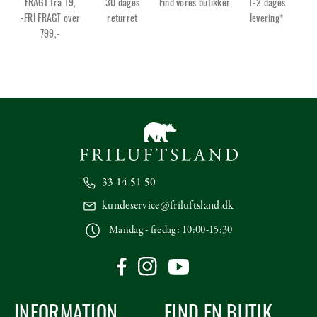
FRAGT fra 19,
30 dages
Find vores butikker
1-2 dages
-FRI FRAGT over
returret
levering*
799,-
33 14 51 50
kundeservice@friluftsland.dk
Mandag - fredag: 10:00-15:30
INFORMATION
FIND EN BUTIK