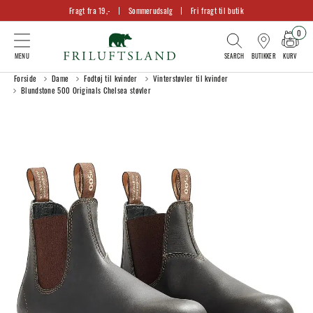
Fragt fra 19,-
Sommerudsalg
Fri fragt til butik
0
KURV
BUTIKKER
Forside
Dame
Fodtøj til kvinder
Vinterstøvler til kvinder
Blundstone 500 Originals Chelsea støvler