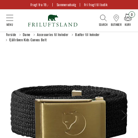
Fragt fra 19,-
Sommerudsalg
Fri fragt til butik
0
KURV
BUTIKKER
Forside
Dame
Accessories til kvinder
Bælter til kvinder
Fjällräven Kids Canvas Belt