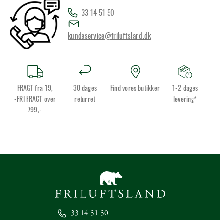
33 14 51 50
kundeservice@friluftsland.dk
FRAGT fra 19,
30 dages
Find vores butikker
1-2 dages
-FRI FRAGT over
returret
levering*
799,-
33 14 51 50