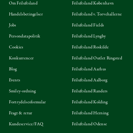
Om Friluftsland
Friluftsland København
Handelsbetingelser
Friluftsland v. Torvehallerne
Jobs
Friluftsland Fields
Persondatapolitik
Friluftsland Lyngby
Cookies
Friluftsland Roskilde
Konkurrencer
Friluftsland Outlet Ringsted
Blog
Friluftsland Aarhus
Events
Friluftsland Aalborg
Smiley-ordning
Friluftsland Randers
Fortrydelsesformular
Friluftsland Kolding
Fragt & retur
Friluftsland Herning
Kundeservice/FAQ
Friluftsland Odense