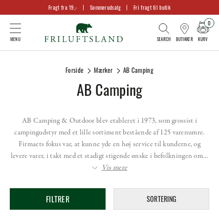
Fragt fra 19,-
Sommerudsalg
Fri fragt til butik
0
KURV
BUTIKKER
Forside
Mærker
AB Camping
AB Camping
AB Camping & Outdoor blev etableret i 1973, som grossist i
campingudstyr med et lille sortiment bestående af 125 varenumre.
Firmaets fokus var, at kunne yde en høj service til kunderne, og
levere varer, i takt med et stadigt stigende ønske i befolkningen om…
Vis mere
FILTRER
SORTERING