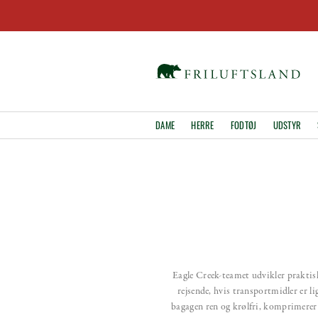
DAME
HERRE
FODTØJ
UDSTYR
Eagle Creek-teamet udvikler praktisk
rejsende, hvis transportmidler er li
bagagen ren og krølfri, komprimerer 