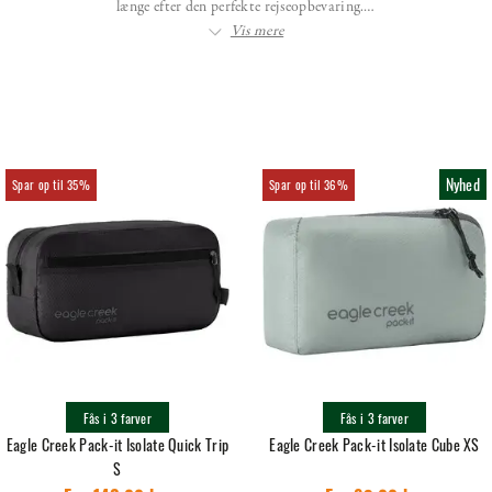
længe efter den perfekte rejseopbevaring.…
Vis mere
Nyhed
35%
36%
Fås i 3 farver
Fås i 3 farver
Eagle Creek Pack-it Isolate Quick Trip
Eagle Creek Pack-it Isolate Cube XS
S