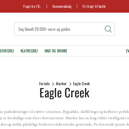
Fragt fra 19,-
Sommerudsalg
Fri fragt til butik
SOVEGREJ
KLATREGREJ
MAD OG DRIKKE
E
Forside
Mærker
Eagle Creek
Eagle Creek
e pakkeløsninger til enhver situation. Rygsække, duffel bags og kufferter perfe
ge så forskellige som deres destinationer. Mærket har en lang række intelligente or
den og endda pålideligt beskytter elektroniske genstande. På den måde passer de