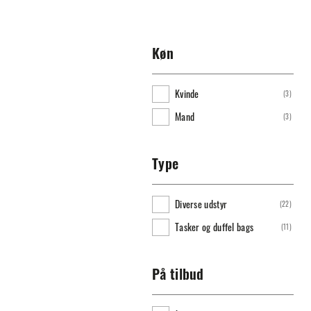
Køn
Kvinde
(
3
)
Mand
(
3
)
Type
Diverse udstyr
(
22
)
Tasker og duffel bags
(
11
)
På tilbud