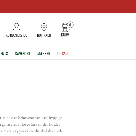
0
KURV
KUNDESERVICE
BUTIKKER
VENTS
GAVEKORT
MÆRKER
UDSALG
kt tilpasset behovene hos den hyppige
ganiseres i flotte farver, der holder
r mere i rygsækken, du skal ikke lede