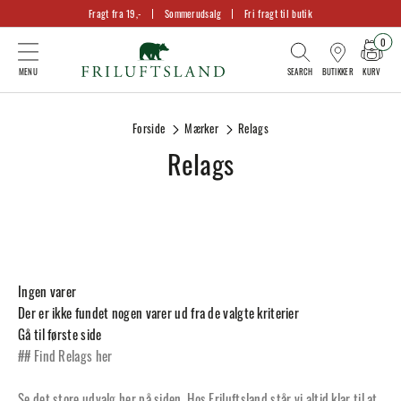
Fragt fra 19,-
Sommerudsalg
Fri fragt til butik
0
KURV
BUTIKKER
Forside
Mærker
Relags
Relags
Ingen varer
Der er ikke fundet nogen varer ud fra de valgte kriterier
Gå til første side
## Find Relags her
Se det store udvalg her på siden. Hos Friluftsland står vi altid klar til at