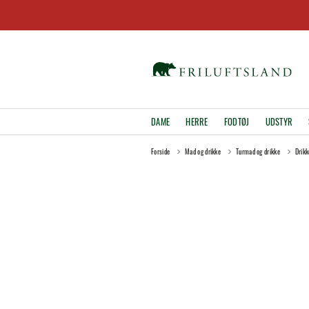
DAME
HERRE
FODTØJ
UDSTYR
Forside
Mad og drikke
Turmad og drikke
Drikk