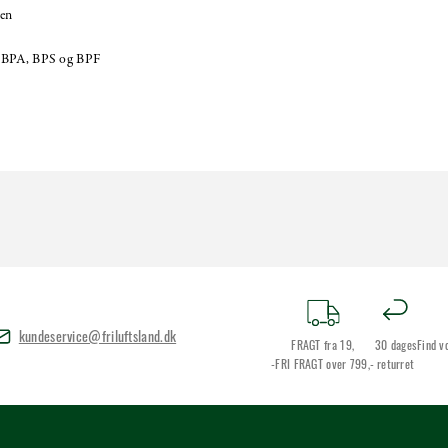
ren
or BPA, BPS og BPF
kundeservice@friluftsland.dk
FRAGT fra 19,
30 dages
Find v
-FRI FRAGT over 799,-
returret