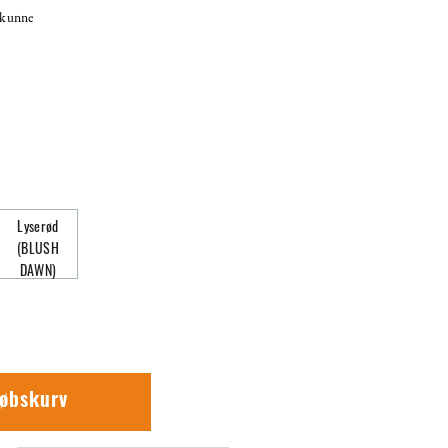
t kunne
Lyserød
(BLUSH
DAWN)
købskurv