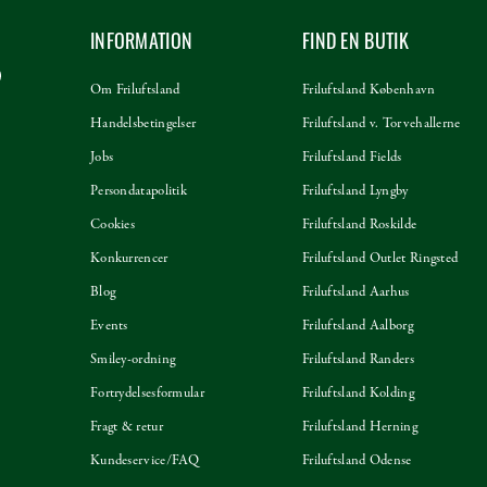
INFORMATION
FIND EN BUTIK
Om Friluftsland
Friluftsland København
Handelsbetingelser
Friluftsland v. Torvehallerne
Jobs
Friluftsland Fields
Persondatapolitik
Friluftsland Lyngby
Cookies
Friluftsland Roskilde
Konkurrencer
Friluftsland Outlet Ringsted
Blog
Friluftsland Aarhus
Events
Friluftsland Aalborg
Smiley-ordning
Friluftsland Randers
Fortrydelsesformular
Friluftsland Kolding
Fragt & retur
Friluftsland Herning
Kundeservice/FAQ
Friluftsland Odense