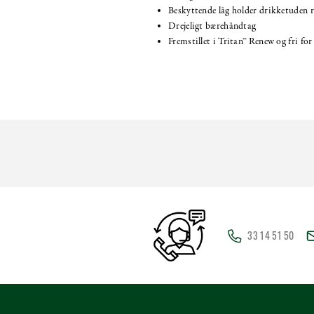
Beskyttende låg holder drikketuden 
Drejeligt bærehåndtag
Fremstillet i Tritan™ Renew og fri f
33 14 51 50