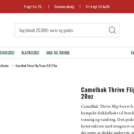
Fragt fra 19,-
Sommerudsalg
Fri fragt til butik
SOVEGREJ
KLATREGREJ
MAD OG DRIKKE
E
eflasker
Camelbak Thrive Flip Straw 0,6l 20oz
Camelbak Thrive Fli
20oz
CamelBak Thrive Flip Straw 0,
kompakt drikkeflaske til hverd
træning og vandring. Den prak
konstruktion med integreret su
det nemt at drikke undervejs, 