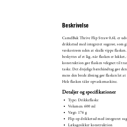
Beskrivelse
CamelBak Thrive Flip Straw 0,6L er udst
drikketud med integreret sugerør, som g
væskestrøm uden at skulle vippe flasken
beskyttes af et låg, når flasken er lukket
konstruktion gør flasken velegnet til tra
taske. Det drejelige bærehåndtag gør de
mens den brede åbning gør flasken let at 
Hele flasken tåler opvaskemaskine.
Detaljer og specifikationer
Type: Drikkeflaske
Volumen: 600 ml
Vægt: 176 g
Flip-op drikketud med integreret su
Lækagesikker konstruktion