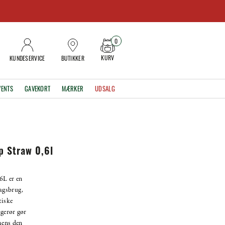
0
KURV
KUNDESERVICE
BUTIKKER
VENTS
GAVEKORT
MÆRKER
UDSALG
p Straw 0,6l
6L er en
agsbrug,
tiske
gerør gør
mens den