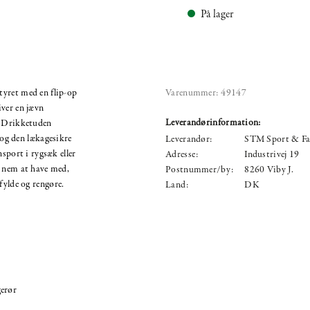
På lager
yret med en flip-op
Varenummer:
49147
iver en jævn
Leverandørinformation:
. Drikketuden
, og den lækagesikre
Leverandør:
STM Sport & Fa
nsport i rygsæk eller
Adresse:
Industrivej 19
n nem at have med,
Postnummer/by:
8260 Viby J.
fylde og rengøre.
Land:
DK
gerør