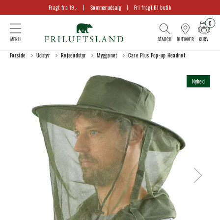
Fragt fra 19,-
Sommerudsalg
Fri fragt til butik
0
KURV
BUTIKKER
Forside
Udstyr
Rejseudstyr
Myggenet
Care Plus Pop-up Headnet
Nyhed