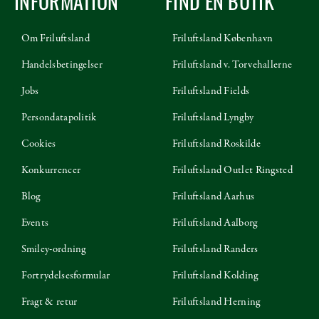
INFORMATION
FIND EN BUTIK
Om Friluftsland
Friluftsland København
Handelsbetingelser
Friluftsland v. Torvehallerne
Jobs
Friluftsland Fields
Persondatapolitik
Friluftsland Lyngby
Cookies
Friluftsland Roskilde
Konkurrencer
Friluftsland Outlet Ringsted
Blog
Friluftsland Aarhus
Events
Friluftsland Aalborg
Smiley-ordning
Friluftsland Randers
Fortrydelsesformular
Friluftsland Kolding
Fragt & retur
Friluftsland Herning