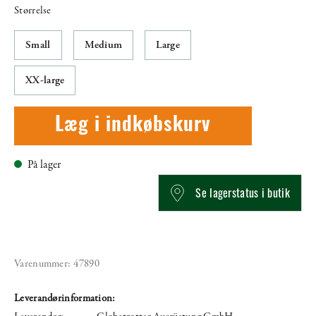
Størrelse
Small
Medium
Large
XX-large
Læg i indkøbskurv
På lager
Se lagerstatus i butik
Varenummer:
47890
Leverandørinformation: