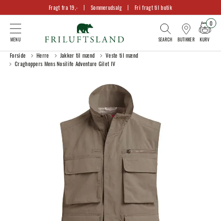
Fragt fra 19,-
Sommerudsalg
Fri fragt til butik
0
KURV
BUTIKKER
Forside
Herre
Jakker til mænd
Veste til mænd
Craghoppers Mens Nosilife Adventure Gilet IV