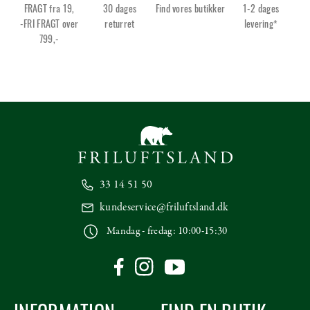
FRAGT fra 19,
30 dages
Find vores butikker
1-2 dages
-FRI FRAGT over
returret
levering*
799,-
33 14 51 50
kundeservice@friluftsland.dk
Mandag - fredag: 10:00-15:30