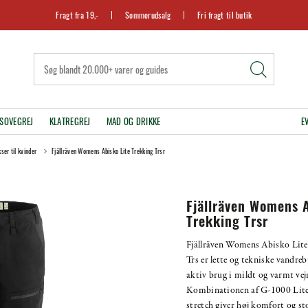
Fragt fra 19,-
Sommerudsalg
Fri fragt til butik
SOVEGREJ
KLATREGREJ
MAD OG DRIKKE
E
ser til kvinder
Fjällräven Womens Abisko Lite Trekking Trsr
Fjällräven Womens A
Trekking Trsr
Fjällräven Womens Abisko Lite
Trs er lette og tekniske vandreb
aktiv brug i mildt og varmt vejr
Kombinationen af G-1000 Lite
stretch giver høj komfort og st