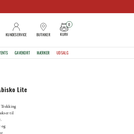
0
KURV
KUNDESERVICE
BUTIKKER
VENTS
GAVEKORT
MÆRKER
UDSALG
bisko Lite
 Trekking
ukser til
.
 og
or