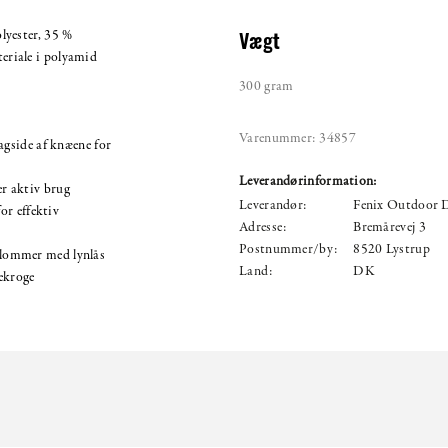
lyester, 35 %
Vægt
riale i polyamid
300 gram
Varenummer:
34857
agside af knæene for
Leverandørinformation:
r aktiv brug
Leverandør:
Fenix Outdoor
for effektiv
Adresse:
Bremårevej 3
Postnummer/by:
8520 Lystrup
lommer med lynlås
Land:
DK
ekroge