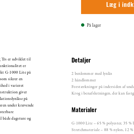
Læg i ind
På lager
rs er udviklet til
Detaljer
unktionalitet er
rkt G-1000 Lite på
2 benlommer med lynlås
som sikrer en
2 håndlommer
hed i varieret
Forstærkninger på indersiden af und
nstruktion giver
Krog i benafslutningen, der kan fastgø
lationslynlåse på
turen under krævende
Materialer
sterbare
il både dagsture og
G-1000 Lite – 65 % polyester, 35 %
Stretchmateriale – 88 % nylon, 12 % 