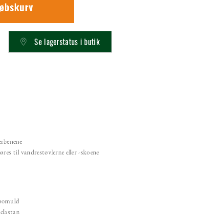
købskurv
Se lagerstatus i butik
erbenene
res til vandrestøvlerne eller -skoene
 bomuld
elastan