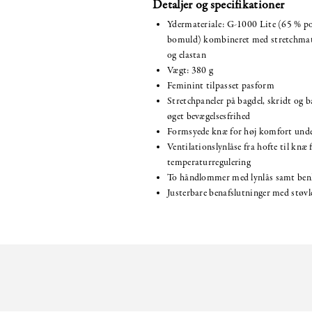
Detaljer og specifikationer
Ydermateriale: G-1000 Lite (65 % po
bomuld) kombineret med stretchmate
og elastan
Vægt: 380 g
Feminint tilpasset pasform
Stretchpaneler på bagdel, skridt og b
øget bevægelsesfrihed
Formsyede knæ for høj komfort unde
Ventilationslynlåse fra hofte til knæ 
temperaturregulering
To håndlommer med lynlås samt ben
Justerbare benafslutninger med støvl