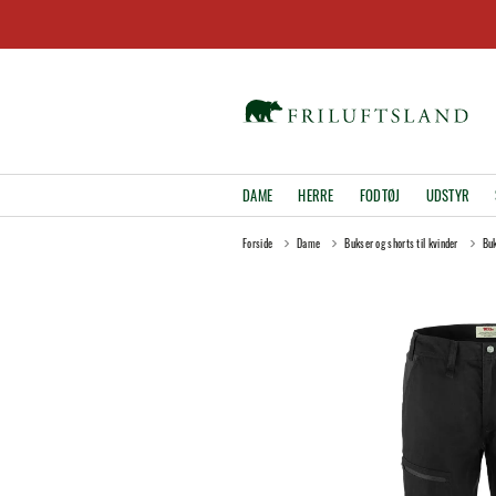
DAME
HERRE
FODTØJ
UDSTYR
Forside
Dame
Bukser og shorts til kvinder
Buk