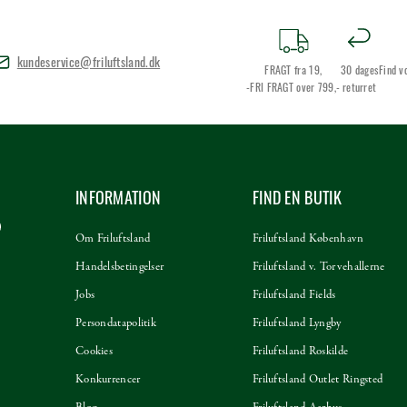
kundeservice@friluftsland.dk
FRAGT fra 19,
30 dages
Find v
-FRI FRAGT over 799,-
returret
INFORMATION
FIND EN BUTIK
Om Friluftsland
Friluftsland København
Handelsbetingelser
Friluftsland v. Torvehallerne
Jobs
Friluftsland Fields
Persondatapolitik
Friluftsland Lyngby
Cookies
Friluftsland Roskilde
Konkurrencer
Friluftsland Outlet Ringsted