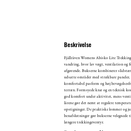
Beskrivelse
Fjällräven Womens Abisko Lite Trekking T
vandring, hvor lav vægt, ventilation og f
afgørende. Bukserne kombinerer slidstæ
udsatte områder med strækbare paneler, 
komfortabel pasform og høj bevægelsesfri
terræn. Formsyede knæ og en teknisk ko
god komfort under aktivitet, mens venti
lårene gør det nemt at regulere tempera
opstigninger. De praktiske lommer og ju
benafslutninger gør bukserne velegnede t
længere trekkingeventyr.