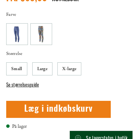
Fra 749,00 kr.
Farve
Størrelse
Small
Large
X-large
Se størrelsesguide
Læg i indkøbskurv
På lager
Se lagerstatus i butik