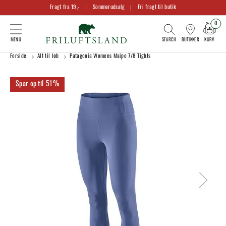
Fragt fra 19,-
Sommerudsalg
Fri fragt til butik
0
KURV
BUTIKKER
Forside
Alt til løb
Patagonia Womens Maipo 7/8 Tights
51%