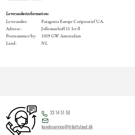
Leverandørinformation:
Leverandør:
Patagonia Europe Coöperatief U.A.
Adresse:
Jollemanhoff 11 1st fl
Postnummer/by:
1019 GW Amsterdam
Land:
NL
33 14 51 50
kundeservice@friluftsland.dk