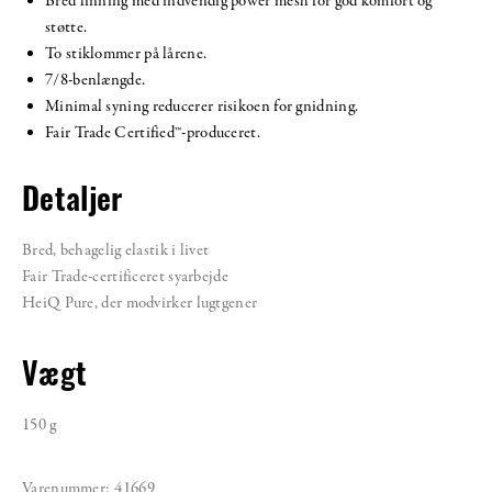
Bred linning med indvendig power mesh for god komfort og
støtte.
To stiklommer på lårene.
7/8-benlængde.
Minimal syning reducerer risikoen for gnidning.
Fair Trade Certified™-produceret.
Detaljer
Bred, behagelig elastik i livet
Fair Trade-certificeret syarbejde
HeiQ Pure, der modvirker lugtgener
Vægt
150 g
Varenummer:
41669