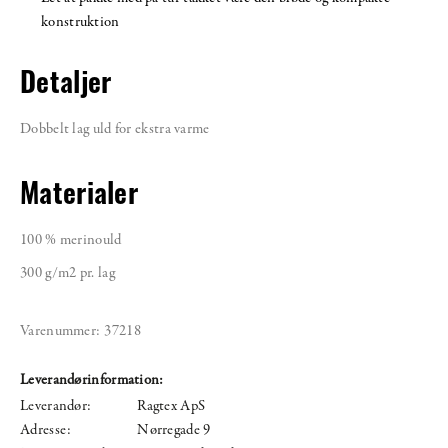
konstruktion
Detaljer
Dobbelt lag uld for ekstra varme
Materialer
100 % merinould
300 g/m2 pr. lag
Varenummer:
37218
Leverandørinformation:
Leverandør:
Ragtex ApS
Adresse:
Nørregade 9