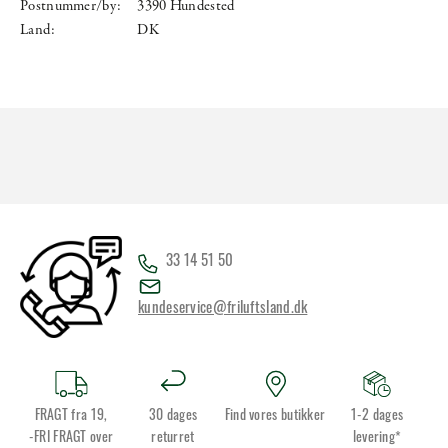
Postnummer/by:
3390 Hundested
Land:
DK
33 14 51 50
kundeservice@friluftsland.dk
FRAGT fra 19,
30 dages
Find vores butikker
1-2 dages
-FRI FRAGT over
returret
levering*