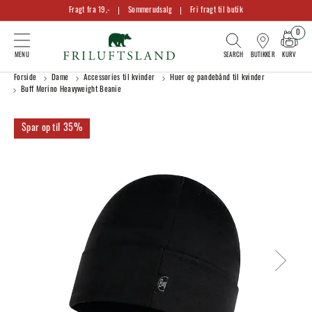
Fragt fra 19,-
Sommerudsalg
Fri fragt til butik
0
KURV
BUTIKKER
Forside
Dame
Accessories til kvinder
Huer og pandebånd til kvinder
Buff Merino Heavyweight Beanie
35%