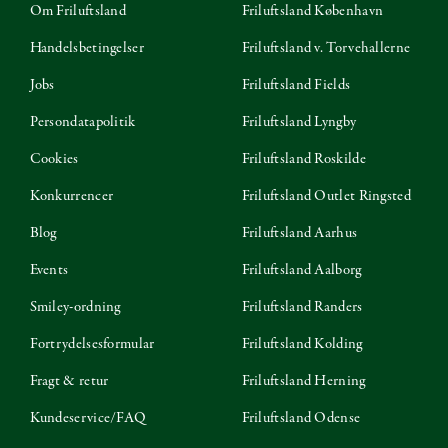
Om Friluftsland
Friluftsland København
Handelsbetingelser
Friluftsland v. Torvehallerne
Jobs
Friluftsland Fields
Persondatapolitik
Friluftsland Lyngby
Cookies
Friluftsland Roskilde
Konkurrencer
Friluftsland Outlet Ringsted
Blog
Friluftsland Aarhus
Events
Friluftsland Aalborg
Smiley-ordning
Friluftsland Randers
Fortrydelsesformular
Friluftsland Kolding
Fragt & retur
Friluftsland Herning
Kundeservice/FAQ
Friluftsland Odense