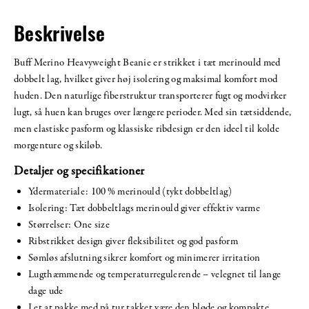
Beskrivelse
Buff Merino Heavyweight Beanie er strikket i tæt merinould med
dobbelt lag, hvilket giver høj isolering og maksimal komfort mod
huden. Den naturlige fiberstruktur transporterer fugt og modvirker
lugt, så huen kan bruges over længere perioder. Med sin tætsiddende,
men elastiske pasform og klassiske ribdesign er den ideel til kolde
morgenture og skiløb.
Detaljer og specifikationer
Ydermateriale: 100 % merinould (tykt dobbeltlag)
Isolering: Tæt dobbeltlags merinould giver effektiv varme
Størrelser: One size
Ribstrikket design giver fleksibilitet og god pasform
Sømløs afslutning sikrer komfort og minimerer irritation
Lugthæmmende og temperaturregulerende – velegnet til lange
dage ude
Let at pakke med på tur takket være den bløde og kompakte