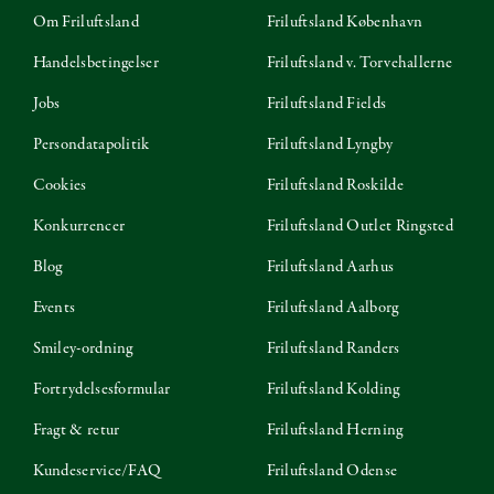
Om Friluftsland
Friluftsland København
Handelsbetingelser
Friluftsland v. Torvehallerne
Jobs
Friluftsland Fields
Persondatapolitik
Friluftsland Lyngby
Cookies
Friluftsland Roskilde
Konkurrencer
Friluftsland Outlet Ringsted
Blog
Friluftsland Aarhus
Events
Friluftsland Aalborg
Smiley-ordning
Friluftsland Randers
Fortrydelsesformular
Friluftsland Kolding
Fragt & retur
Friluftsland Herning
Kundeservice/FAQ
Friluftsland Odense