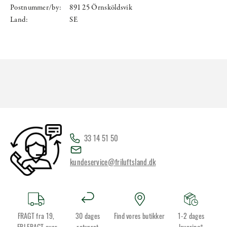
Postnummer/by:
891 25 Örnsköldsvik
Land:
SE
33 14 51 50
kundeservice@friluftsland.dk
FRAGT fra 19,
30 dages
Find vores butikker
1-2 dages
-FRI FRAGT over
returret
levering*