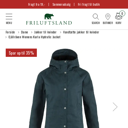
Fragt fra 19,-
Sommerudsalg
Fri fragt til butik
0
KURV
BUTIKKER
Forside
Dame
Jakker til kvinder
Vandtætte jakker til kvinder
Fjällräven Womens Karla Hydratic Jacket
35%