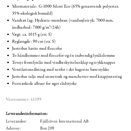
Ydermateriale: G-1000 Silent Eco (65% genanvendt polyester,
35% økologisk bomuld)
Vandtæt lag: Hydratic-membran (vandsøjletryk: 7000 mm,
åndbarhed: 7000 g/m²/24h)
Vægt: ca. 1015 g (str. S)
Ryglængde: 90 cm (str. S)
Justerbar hætte med fleecefor
To håndlommer med fleecefor og én indvendig lynlåslomme
Tovejs frontlynlås med vindbeskyttelsesklap og trykknapper
Ventilationsåbning med netfor i det bagerste bærestykke
Justerbar talje med snoretræk og manchetter med knapjustering
Forstærkede albuer for øget slidstyrke
Varenummer:
41199
Leverandørinformation:
Leverandør:
Fjällräven International AB
Adresse:
Box 209