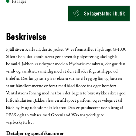
På lager
Se lagerstatus i butik
Beskrivelse
Fjällräven Karla Hydratic Jacket W er fremstillet i lydsvagt G-1000
Silent Eco, der kombinerer genanvendt polyester og økologisk
bomuld. Jakken er udstyret med en Hydratic-membran, der gør den
vind- og vandtæt, samtidig med at den tillader fugt at slippe ud
indefra. Det lange snit giver ekstra varme til ryg og lår, og hætten
samt håndlommerne er foret med blød fleece for øget komfort.
Ventilationsåbning med netfor i det bagerste bærestykke sikrer god
luftcirkulation. Jakken har en afslappet pasform og er velegnet til
både byliv og udendørsaktiviteter. Den er produceret uden brug af
PFAS og kan vokses med Greenland Wax for yderligere
vejrbeskyttelse.
Detaljer og specifikationer