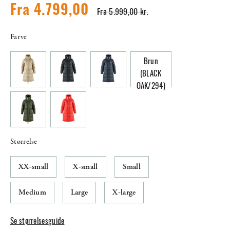
Fra 4.799,00
Fra 5.999,00 kr.
Farve
Brun
(BLACK
OAK/294)
Størrelse
XX-small
X-small
Small
Medium
Large
X-large
Se størrelsesguide