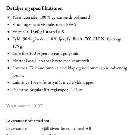
Detaljer og specifikationer
Ydermateriale: 100 % genanvendt polyamid
Vind- og vandafvisende, uden PFAS
Vægt: Ca. 1360 g i størrelse S
Fyld: 90 % gåsedun, 10 % fjer; fyldkraft: 700 CUIN; fyldvægt:
195 g
Inderfor: 100 % genanvendt polyamid
Hætte: Fast, justerbar hætte med snoretræk
Lommer: To håndlommer med klap og sidelommer, én indvendig
lomme
Lukning: Tovejs frontlynlås med trykknapper
Pasform: Regular fit; ryglængde: 112 cm
Varenummer:
40137
Leverandørinformation:
Leverandør:
Fjällräven International AB