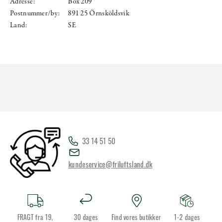
Adresse:
Box 209
Postnummer/by:
891 25 Örnsköldsvik
Land:
SE
33 14 51 50
kundeservice@friluftsland.dk
FRAGT fra 19,
30 dages
Find vores butikker
1-2 dages