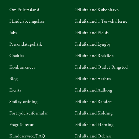
Om Friluftsland
Friluftsland København
Handelsbetingelser
Friluftsland v. Torvehallerne
Jobs
Friluftsland Fields
Persondatapolitik
Friluftsland Lyngby
Cookies
Friluftsland Roskilde
Konkurrencer
Friluftsland Outlet Ringsted
Blog
Friluftsland Aarhus
Events
Friluftsland Aalborg
Smiley-ordning
Friluftsland Randers
Fortrydelsesformular
Friluftsland Kolding
Fragt & retur
Friluftsland Herning
Kundeservice/FAQ
Friluftsland Odense