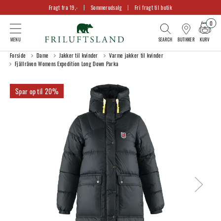
Fragt fra 19,-
Sommerudsalg
Fri fragt til butik
0
KURV
BUTIKKER
Forside
Dame
Jakker til kvinder
Varme jakker til kvinder
Fjällräven Womens Expedition Long Down Parka
20%