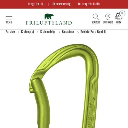
Fragt fra 19,-
Sommerudsalg
Fri fragt til butik
0
KURV
BUTIKKER
Forside
Klatregrej
Klatreudstyr
Karabiner
Edelrid Pure Bent III