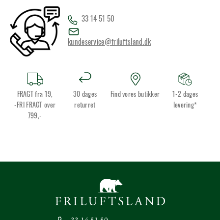
33 14 51 50
kundeservice@friluftsland.dk
FRAGT fra 19,
30 dages
Find vores butikker
1-2 dages
-FRI FRAGT over
returret
levering*
799,-