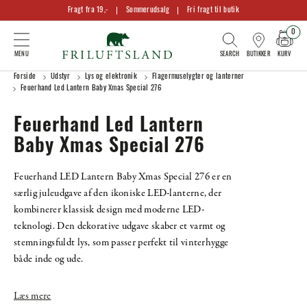
Fragt fra 19,-
Sommerudsalg
Fri fragt til butik
0
KURV
BUTIKKER
Forside
Udstyr
Lys og elektronik
Flagermuselygter og lanterner
Feuerhand Led Lantern Baby Xmas Special 276
Feuerhand Led Lantern
Baby Xmas Special 276
Feuerhand LED Lantern Baby Xmas Special 276 er en
særlig juleudgave af den ikoniske LED-lanterne, der
kombinerer klassisk design med moderne LED-
teknologi. Den dekorative udgave skaber et varmt og
stemningsfuldt lys, som passer perfekt til vinterhygge
både inde og ude.
Læs mere