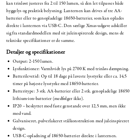
kan trinløst justeres fra 2 til 150 lumen, så den let tilpasses både
hyggelys og praktisk belysning. Lanternen kan drives af tre AA-
batterier eller to genopladelige 18650-batterier, som kan oplades
direkte i lanternen via USB-C. Den særlige Xmas-udgave adskiller
sig fra standardmodellen med sit juleinspirerede design, mens de
tekniske specifikationer er de samme.
Detaljer og specifikationer
Output: 2-150 lumen.
Lysfunktioner: Varmhvidt lys på 2700 K med trinløs dæmpning.
Batterilevetid: Op til 18 dage på laveste lysstyrke eller ca. 14,5
timer på højeste lysstyrke med 18650-batterier.
Batteritype: 3 stk. AA-batterier eller 2 stk. genopladelige 18650
lithium-ion-batterier (medfølger ikke).
IP20 – beskyttet mod faste genstande over 12,5 mm, men ikke
mod vand.
Galvaniseret, pulverlakeret stålkonstruktion med juleinspireret
design.
USB-C-opladning af 18650-batterier direkte i lanternen.