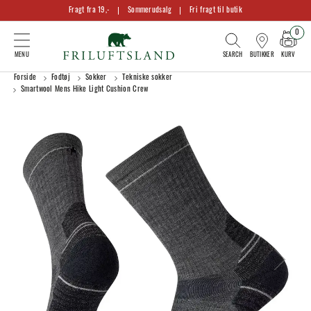
Fragt fra 19,-
Sommerudsalg
Fri fragt til butik
0
KURV
BUTIKKER
Forside
Fodtøj
Sokker
Tekniske sokker
Smartwool Mens Hike Light Cushion Crew