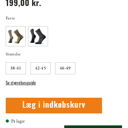
199,00 kr.
Farve
Størrelse
38-41
42-45
46-49
Se størrelsesguide
Læg i indkøbskurv
På lager