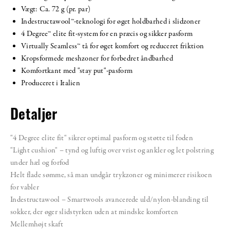
Vægt: Ca. 72 g (pr. par)
Indestructawool™-teknologi for øget holdbarhed i slidzoner
4 Degree™ elite fit-system for en præcis og sikker pasform
Virtually Seamless™ tå for øget komfort og reduceret friktion
Kropsformede meshzoner for forbedret åndbarhed
Komfortkant med "stay put"-pasform
Produceret i Italien
Detaljer
"4 Degree elite fit" sikrer optimal pasform og støtte til foden
"Light cushion" – tynd og luftig over vrist og ankler og let polstring
under hæl og forfod
Helt flade sømme, så man undgår trykzoner og minimerer risikoen
for vabler
Indestructawool – Smartwools avancerede uld/nylon-blanding til
sokker, der øger slidstyrken uden at mindske komforten
Mellemhøjt skaft