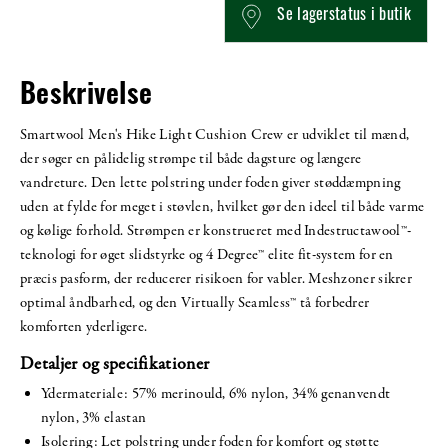
Se lagerstatus i butik
Beskrivelse
Smartwool Men's Hike Light Cushion Crew er udviklet til mænd,
der søger en pålidelig strømpe til både dagsture og længere
vandreture. Den lette polstring under foden giver støddæmpning
uden at fylde for meget i støvlen, hvilket gør den ideel til både varme
og kølige forhold. Strømpen er konstrueret med Indestructawool™-
teknologi for øget slidstyrke og 4 Degree™ elite fit-system for en
præcis pasform, der reducerer risikoen for vabler. Meshzoner sikrer
optimal åndbarhed, og den Virtually Seamless™ tå forbedrer
komforten yderligere.
Detaljer og specifikationer
Ydermateriale: 57% merinould, 6% nylon, 34% genanvendt
nylon, 3% elastan
Isolering: Let polstring under foden for komfort og støtte