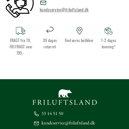
kundeservice@friluftsland.dk
FRAGT fra 19,
30 dages
Find vores butikker
1-2 dages
-FRI FRAGT over
returret
levering*
799,-
33 14 51 50
kundeservice@friluftsland.dk