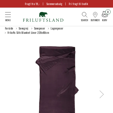
Fragt fra 19,-
Sommerudsalg
Fri fragt til butik
0
KURV
BUTIKKER
Forside
Sovegrej
Soveposer
Lagenposer
Frilufts Silk Blanket Liner 220x80cm