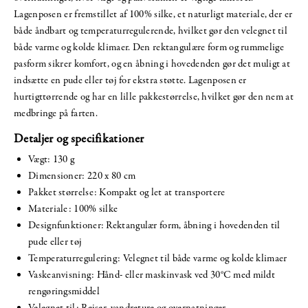
Lagenposen er fremstillet af 100% silke, et naturligt materiale, der er
både åndbart og temperaturregulerende, hvilket gør den velegnet til
både varme og kolde klimaer. Den rektangulære form og rummelige
pasform sikrer komfort, og en åbning i hovedenden gør det muligt at
indsætte en pude eller tøj for ekstra støtte. Lagenposen er
hurtigttørrende og har en lille pakkestørrelse, hvilket gør den nem at
medbringe på farten.
Detaljer og specifikationer
Vægt: 130 g
Dimensioner: 220 x 80 cm
Pakket størrelse: Kompakt og let at transportere
Materiale: 100% silke
Designfunktioner: Rektangulær form, åbning i hovedenden til
pude eller tøj
Temperaturregulering: Velegnet til både varme og kolde klimaer
Vaskeanvisning: Hånd- eller maskinvask ved 30°C med mildt
rengøringsmiddel
Velegnet til: Rejser, vandreture og overnatninger