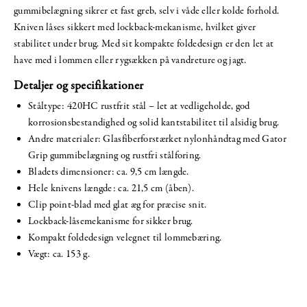
gummibelægning sikrer et fast greb, selv i våde eller kolde forhold.
Kniven låses sikkert med lockback-mekanisme, hvilket giver
stabilitet under brug. Med sit kompakte foldedesign er den let at
have med i lommen eller rygsækken på vandreture og jagt.
Detaljer og specifikationer
Ståltype: 420HC rustfrit stål – let at vedligeholde, god
korrosionsbestandighed og solid kantstabilitet til alsidig brug.
Andre materialer: Glasfiberforstærket nylonhåndtag med Gator
Grip gummibelægning og rustfri stålforing.
Bladets dimensioner: ca. 9,5 cm længde.
Hele knivens længde: ca. 21,5 cm (åben).
Clip point-blad med glat æg for præcise snit.
Lockback-låsemekanisme for sikker brug.
Kompakt foldedesign velegnet til lommebæring.
Vægt: ca. 153 g.