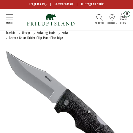
Fragt fra 19,-
Sommerudsalg
Fri fragt til butik
0
KURV
BUTIKKER
Forside
Udstyr
Knive og tools
Knive
Gerber Gator Folder Clip Piont Fine Edge