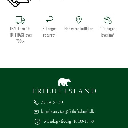
FRAGT fra 19,
30 dages
Find vores butikker
1-2 dages
-FRI FRAGT over
returret
levering*
799,-
33 14 51 50
kundeservice@friluftsland.dk
Mandag - fredag: 10:00-15:30