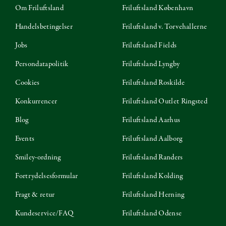
Om Friluftsland
Friluftsland København
Handelsbetingelser
Friluftsland v. Torvehallerne
Jobs
Friluftsland Fields
Persondatapolitik
Friluftsland Lyngby
Cookies
Friluftsland Roskilde
Konkurrencer
Friluftsland Outlet Ringsted
Blog
Friluftsland Aarhus
Events
Friluftsland Aalborg
Smiley-ordning
Friluftsland Randers
Fortrydelsesformular
Friluftsland Kolding
Fragt & retur
Friluftsland Herning
Kundeservice/FAQ
Friluftsland Odense