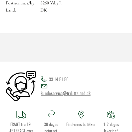
Postnummer/by:
8260 Viby J.
Land:
DK
33 14 51 50
kundeservice@friluftsland.dk
FRAGT fra 19,
30 dages
Find vores butikker
1-2 dages
-FRI FRAGT over
returret
levering*