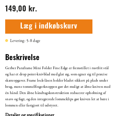
149,00 kr.
Læg i indkøbskurv
Levering: 5-8 dage
Beskrivelse
Gerber Paraframe Mini Folder Fine Edge er fremstillet i rustfrit stål
og har et drop point-knivblad med glat æg, som egner sig til præcise
skæreopgaver. Frame lock-låsen holder bladet sikkert på plads under
brug, mens tommelfingerknoppen gør det muligt at åbne kniven med
én hånd. Den åbne håndtagskonstruktion reducerer ophobning af
snavs og fugt, og den integrerede lommeklips gør kniven let at bære i
lommen eller fastgjort til udstyret.
Detaljer og specifikationer