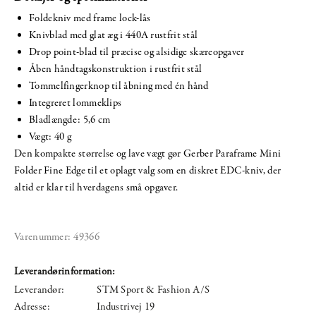
Foldekniv med frame lock-lås
Knivblad med glat æg i 440A rustfrit stål
Drop point-blad til præcise og alsidige skæreopgaver
Åben håndtagskonstruktion i rustfrit stål
Tommelfingerknop til åbning med én hånd
Integreret lommeklips
Bladlængde: 5,6 cm
Vægt: 40 g
Den kompakte størrelse og lave vægt gør Gerber Paraframe Mini
Folder Fine Edge til et oplagt valg som en diskret EDC-kniv, der
altid er klar til hverdagens små opgaver.
Varenummer:
49366
Leverandørinformation:
Leverandør:
STM Sport & Fashion A/S
Adresse:
Industrivej 19