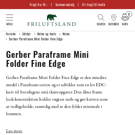
Fragt fra 19,-
Sommerudsalg
Fri fragt til butik
0
KURV
BUTIKKER
Forside
Udstyr
Knive og tools
Knive
Gerber Paraframe Mini Folder Fine Edge
Gerber Paraframe Mini
Folder Fine Edge
Gerber Paraframe Mini Folder Fine Edge er den mindste
model i Paraframe-serien og er udviklet som en let EDC-
kniv til hverdagens små skæreopgaver. Den åbne frame
lock-konstruktion holder vægten nede og gør kniven nem
at vedligeholde, samtidig med at den fylder minimalt i
lommen.
Læs mere