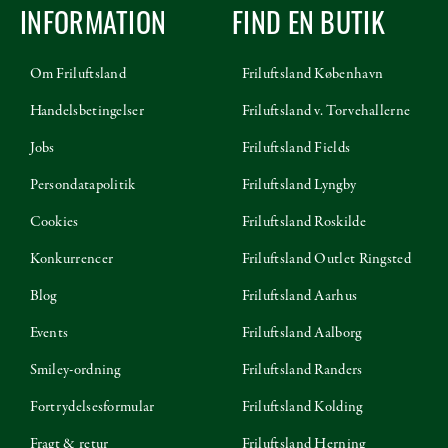
INFORMATION
FIND EN BUTIK
Om Friluftsland
Friluftsland København
Handelsbetingelser
Friluftsland v. Torvehallerne
Jobs
Friluftsland Fields
Persondatapolitik
Friluftsland Lyngby
Cookies
Friluftsland Roskilde
Konkurrencer
Friluftsland Outlet Ringsted
Blog
Friluftsland Aarhus
Events
Friluftsland Aalborg
Smiley-ordning
Friluftsland Randers
Fortrydelsesformular
Friluftsland Kolding
Fragt & retur
Friluftsland Herning