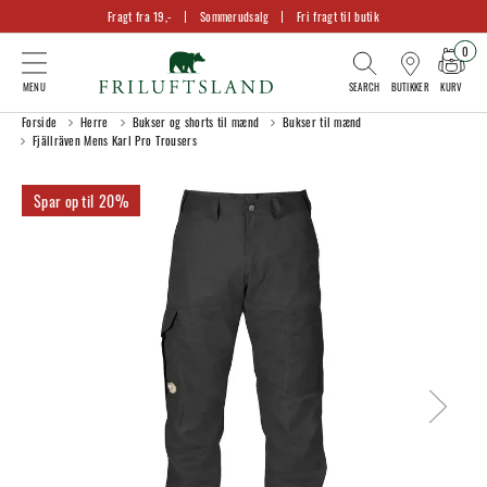
Fragt fra 19,-
Sommerudsalg
Fri fragt til butik
0
KURV
BUTIKKER
Forside
Herre
Bukser og shorts til mænd
Bukser til mænd
Fjällräven Mens Karl Pro Trousers
20%