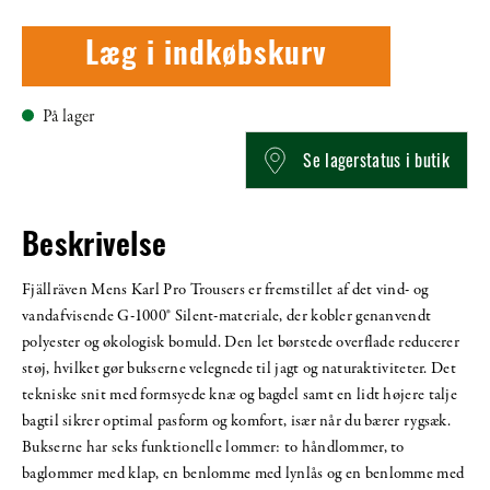
Læg i indkøbskurv
På lager
Se lagerstatus i butik
Beskrivelse
Fjällräven Mens Karl Pro Trousers er fremstillet af det vind- og
vandafvisende G-1000® Silent-materiale, der kobler genanvendt
polyester og økologisk bomuld. Den let børstede overflade reducerer
støj, hvilket gør bukserne velegnede til jagt og naturaktiviteter. Det
tekniske snit med formsyede knæ og bagdel samt en lidt højere talje
bagtil sikrer optimal pasform og komfort, især når du bærer rygsæk.
Bukserne har seks funktionelle lommer: to håndlommer, to
baglommer med klap, en benlomme med lynlås og en benlomme med