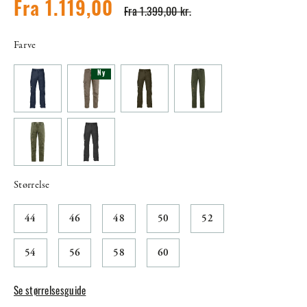
Fra 1.119,00
Fra 1.399,00 kr.
Farve
Ny
Størrelse
44
46
48
50
52
54
56
58
60
Se størrelsesguide