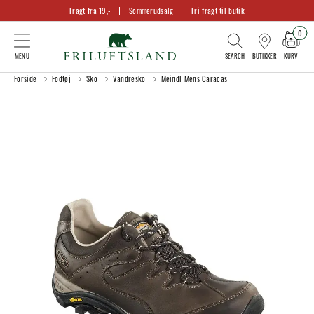
Fragt fra 19,-
Sommerudsalg
Fri fragt til butik
0
KURV
BUTIKKER
Forside
Fodtøj
Sko
Vandresko
Meindl Mens Caracas