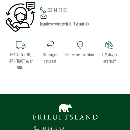
33 14 51 50
kundeservice@friluftsland.dk
FRAGT fra 19,
30 dages
Find vores butikker
1-2 dages
-FRI FRAGT over
returret
levering*
799,-
33 14 51 50