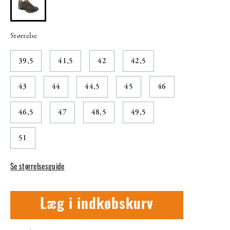
Størrelse
39,5
41,5
42
42,5
43
44
44,5
45
46
46,5
47
48,5
49,5
51
Se størrelsesguide
Læg i indkøbskurv