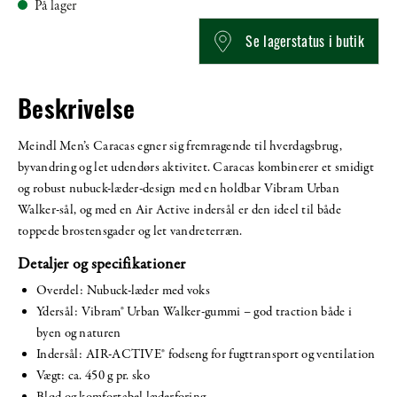
På lager
Se lagerstatus i butik
Beskrivelse
Meindl Men’s Caracas egner sig fremragende til hverdagsbrug,
byvandring og let udendørs aktivitet. Caracas kombinerer et smidigt
og robust nubuck-læder-design med en holdbar Vibram Urban
Walker-sål, og med en Air Active indersål er den ideel til både
toppede brostensgader og let vandreterræn.
Detaljer og specifikationer
Overdel: Nubuck-læder med voks
Ydersål: Vibram® Urban Walker-gummi – god traction både i
byen og naturen
Indersål: AIR-ACTIVE® fodseng for fugttransport og ventilation
Vægt: ca. 450 g pr. sko
Blød og komfortabel læderforing