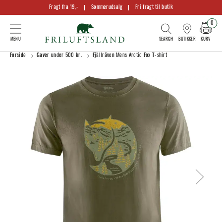
Fragt fra 19,-
Sommerudsalg
Fri fragt til butik
0
KURV
BUTIKKER
Forside
Gaver under 500 kr.
Fjällräven Mens Arctic Fox T-shirt