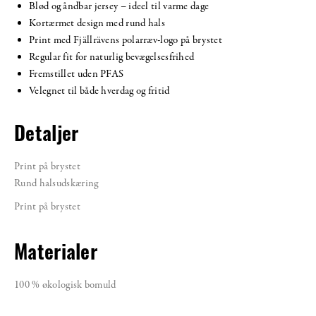
Blød og åndbar jersey – ideel til varme dage
Kortærmet design med rund hals
Print med Fjällrävens polarræv-logo på brystet
Regular fit for naturlig bevægelsesfrihed
Fremstillet uden PFAS
Velegnet til både hverdag og fritid
Detaljer
Print på brystet
Rund halsudskæring
Print på brystet
Materialer
100 % økologisk bomuld